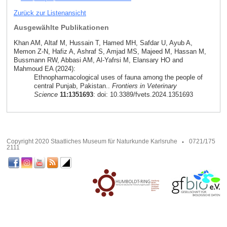
Zurück zur Listenansicht
Ausgewählte Publikationen
Khan AM, Altaf M, Hussain T, Hamed MH, Safdar U, Ayub A,
Memon Z-N, Hafiz A, Ashraf S, Amjad MS, Majeed M, Hassan M,
Bussmann RW, Abbasi AM, Al-Yafrsi M, Elansary HO and
Mahmoud EA (2024):
Ethnopharmacological uses of fauna among the people of
central Punjab, Pakistan..
Frontiers in Veterinary
Science
11:1351693
: doi: 10.3389/fvets.2024.1351693
Copyright 2020 Staatliches Museum für Naturkunde Karlsruhe
0721/175
2111