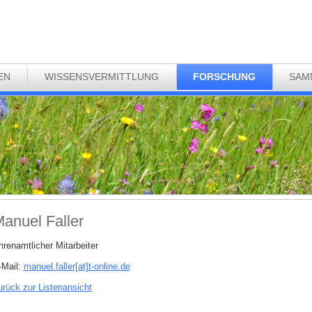
EN
WISSENSVERMITTLUNG
FORSCHUNG
SAM
anuel Faller
hrenamtlicher Mitarbeiter
-Mail:
manuel.faller[at]t-online
.
de
urück zur Listenansicht