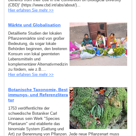
(CBD)“ (https://www.cbd.int/abs/about/)...
Hier erfahren Sie mehr >>
Märkte und Globalisation
Detaillierte Studien der lokalen
Pflanzenmärkte sind von großer
Bedeutung, da sogar lokale
Behörden beginnen, den breiteren
Konsum von lokal geernteten
Lebensmitteln und
komplementärer Alternativmedizin
zu fördern, wie z.B....
Hier erfahren Sie mehr >>
Botanische Taxonomie, Best
immungs- und Referenzlitera
tur
1753 veröffentlichte der
schwedische Botaniker Carl
Linnaeus sein Werk "Species
Plantarum" und etablierte das
binomiale System (Gattung und
Art) zur Benennung von Pflanzen. Jede neue Pflanzenart muss