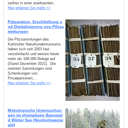
seither in einer anerkannten...
Hier erfahren Sie mehr >>
Präparation, Erschließung u
nd Digitalisierung von Pilzsa
mmlungen
Die Pilzsammlungen des
Karlsruher Naturkundemuseums
haben sich seit 2003 fast
verzehnfacht und weisen heute
mehr als 108.000 Belege auf
(Stand Dezember 2021). Die
meisten Sammlungen sind
Schenkungen von
Privatpersonen,...
Hier erfahren Sie mehr >>
Mykologische Untersuchun
gen im ehemaligen Bannwal
d Wilder See (Nordschwarzw
ald)