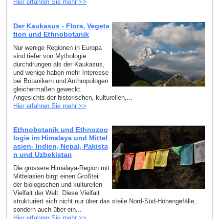
Hier erfahren Sie mehr >>
Der Kaukasus - Flora, Vegeta
tion und Ethnobotanik
Nur wenige Regionen in Europa
sind tiefer von Mythologie
durchdrungen als der Kaukasus,
und wenige haben mehr Interesse
bei Botanikern und Anthropologen
gleichermaßen geweckt.
Angesichts der historischen, kulturellen,...
Hier erfahren Sie mehr >>
Ethnobotanik und Ethnozoo
logie im Himalaya und Mittel
asien- Indien, Nepal, Pakista
n und Uzbekistan
Die grössere Himalaya-Region mit
Mittelasien birgt einen Großteil
der biologischen und kulturellen
Vielfalt der Welt. Diese Vielfalt
strukturiert sich nicht nur über das steile Nord-Süd-Höhengefälle,
sondern auch über ein...
Hier erfahren Sie mehr >>