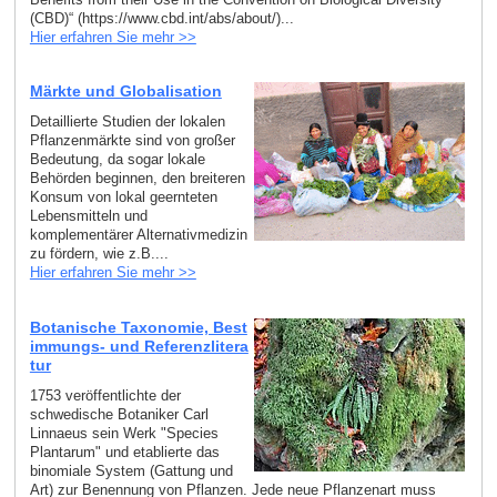
(CBD)“ (https://www.cbd.int/abs/about/)...
Hier erfahren Sie mehr >>
Märkte und Globalisation
Detaillierte Studien der lokalen
Pflanzenmärkte sind von großer
Bedeutung, da sogar lokale
Behörden beginnen, den breiteren
Konsum von lokal geernteten
Lebensmitteln und
komplementärer Alternativmedizin
zu fördern, wie z.B....
Hier erfahren Sie mehr >>
Botanische Taxonomie, Best
immungs- und Referenzlitera
tur
1753 veröffentlichte der
schwedische Botaniker Carl
Linnaeus sein Werk "Species
Plantarum" und etablierte das
binomiale System (Gattung und
Art) zur Benennung von Pflanzen. Jede neue Pflanzenart muss