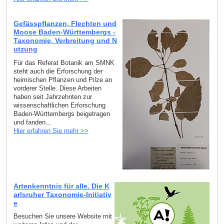
Gefässpflanzen, Flechten und
Moose Baden-Württembergs -
Taxonomie, Verbreitung und N
utzung
Für das Referat Botanik am SMNK
steht auch die Erforschung der
heimischen Pflanzen und Pilze an
vorderer Stelle. Diese Arbeiten
haben seit Jahrzehnten zur
wissenschaftlichen Erforschung
Baden-Württembergs beigetragen
und fanden...
Hier erfahren Sie mehr >>
Artenkenntnis für alle. Die K
arlsruher Taxonomie-Initiativ
e
Besuchen Sie unsere Website mit