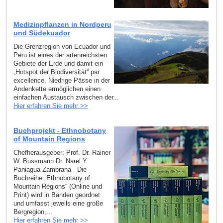
Medizinpflanzen in Nordperu
und Südekuador
Die Grenzregion von Ecuador und
Peru ist eines der artenreichsten
Gebiete der Erde und damit ein
„Hotspot der Biodiversität“ par
excellence. Niedrige Pässe in der
Andenkette ermöglichen einen
einfachen Austausch zwischen der...
Hier erfahren Sie mehr >>
Buchprojekt - Ethnobotany
of Mountain Regions
Chefherausgeber: Prof. Dr. Rainer
W. Bussmann Dr. Narel Y.
Paniagua Zambrana Die
Buchreihe „Ethnobotany of
Mountain Regions“ (Online und
Print) wird in Bänden geordnet
und umfasst jeweils eine große
Bergregion,...
Hier erfahren Sie mehr >>