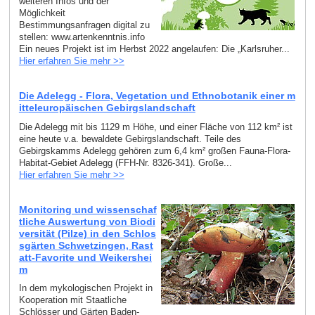
weiteren Infos und der
Möglichkeit
Bestimmungsanfragen digital zu
stellen: www.artenkenntnis.info
Ein neues Projekt ist im Herbst 2022 angelaufen: Die „Karlsruher...
Hier erfahren Sie mehr >>
Die Adelegg - Flora, Vegetation und Ethnobotanik einer m
itteleuropäischen Gebirgslandschaft
Die Adelegg mit bis 1129 m Höhe, und einer Fläche von 112 km² ist
eine heute v.a. bewaldete Gebirgslandschaft. Teile des
Gebirgskamms Adelegg gehören zum 6,4 km² großen Fauna-Flora-
Habitat-Gebiet Adelegg (FFH-Nr. 8326-341). Große...
Hier erfahren Sie mehr >>
Monitoring und wissenschaf
tliche Auswertung von Biodi
versität (Pilze) in den Schlos
sgärten Schwetzingen, Rast
att-Favorite und Weikershei
m
In dem mykologischen Projekt in
Kooperation mit Staatliche
Schlösser und Gärten Baden-