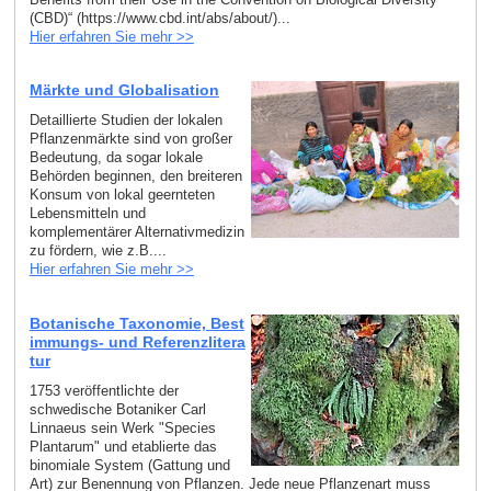
(CBD)“ (https://www.cbd.int/abs/about/)...
Hier erfahren Sie mehr >>
Märkte und Globalisation
Detaillierte Studien der lokalen
Pflanzenmärkte sind von großer
Bedeutung, da sogar lokale
Behörden beginnen, den breiteren
Konsum von lokal geernteten
Lebensmitteln und
komplementärer Alternativmedizin
zu fördern, wie z.B....
Hier erfahren Sie mehr >>
Botanische Taxonomie, Best
immungs- und Referenzlitera
tur
1753 veröffentlichte der
schwedische Botaniker Carl
Linnaeus sein Werk "Species
Plantarum" und etablierte das
binomiale System (Gattung und
Art) zur Benennung von Pflanzen. Jede neue Pflanzenart muss