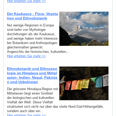
Hier erfahren Sie mehr >>
Der Kaukasus - Flora, Vegeta
tion und Ethnobotanik
Nur wenige Regionen in Europa
sind tiefer von Mythologie
durchdrungen als der Kaukasus,
und wenige haben mehr Interesse
bei Botanikern und Anthropologen
gleichermaßen geweckt.
Angesichts der historischen, kulturellen,...
Hier erfahren Sie mehr >>
Ethnobotanik und Ethnozoo
logie im Himalaya und Mittel
asien- Indien, Nepal, Pakista
n und Uzbekistan
Die grössere Himalaya-Region mit
Mittelasien birgt einen Großteil
der biologischen und kulturellen
Vielfalt der Welt. Diese Vielfalt
strukturiert sich nicht nur über das steile Nord-Süd-Höhengefälle,
sondern auch über ein...
Hier erfahren Sie mehr >>