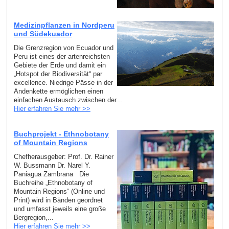
Medizinpflanzen in Nordperu
und Südekuador
Die Grenzregion von Ecuador und
Peru ist eines der artenreichsten
Gebiete der Erde und damit ein
„Hotspot der Biodiversität“ par
excellence. Niedrige Pässe in der
Andenkette ermöglichen einen
einfachen Austausch zwischen der...
Hier erfahren Sie mehr >>
Buchprojekt - Ethnobotany
of Mountain Regions
Chefherausgeber: Prof. Dr. Rainer
W. Bussmann Dr. Narel Y.
Paniagua Zambrana Die
Buchreihe „Ethnobotany of
Mountain Regions“ (Online und
Print) wird in Bänden geordnet
und umfasst jeweils eine große
Bergregion,...
Hier erfahren Sie mehr >>