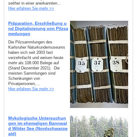
seither in einer anerkannten...
Hier erfahren Sie mehr >>
Präparation, Erschließung u
nd Digitalisierung von Pilzsa
mmlungen
Die Pilzsammlungen des
Karlsruher Naturkundemuseums
haben sich seit 2003 fast
verzehnfacht und weisen heute
mehr als 108.000 Belege auf
(Stand Dezember 2021). Die
meisten Sammlungen sind
Schenkungen von
Privatpersonen,...
Hier erfahren Sie mehr >>
Mykologische Untersuchun
gen im ehemaligen Bannwal
d Wilder See (Nordschwarzw
ald)