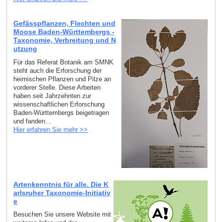
Gefässpflanzen, Flechten und
Moose Baden-Württembergs -
Taxonomie, Verbreitung und N
utzung
Für das Referat Botanik am SMNK
steht auch die Erforschung der
heimischen Pflanzen und Pilze an
vorderer Stelle. Diese Arbeiten
haben seit Jahrzehnten zur
wissenschaftlichen Erforschung
Baden-Württembergs beigetragen
und fanden...
Hier erfahren Sie mehr >>
Artenkenntnis für alle. Die K
arlsruher Taxonomie-Initiativ
e
Besuchen Sie unsere Website mit