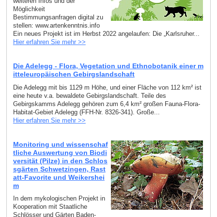
weiteren Infos und der
Möglichkeit
Bestimmungsanfragen digital zu
stellen: www.artenkenntnis.info
Ein neues Projekt ist im Herbst 2022 angelaufen: Die „Karlsruher...
Hier erfahren Sie mehr >>
Die Adelegg - Flora, Vegetation und Ethnobotanik einer m
itteleuropäischen Gebirgslandschaft
Die Adelegg mit bis 1129 m Höhe, und einer Fläche von 112 km² ist
eine heute v.a. bewaldete Gebirgslandschaft. Teile des
Gebirgskamms Adelegg gehören zum 6,4 km² großen Fauna-Flora-
Habitat-Gebiet Adelegg (FFH-Nr. 8326-341). Große...
Hier erfahren Sie mehr >>
Monitoring und wissenschaf
tliche Auswertung von Biodi
versität (Pilze) in den Schlos
sgärten Schwetzingen, Rast
att-Favorite und Weikershei
m
In dem mykologischen Projekt in
Kooperation mit Staatliche
Schlösser und Gärten Baden-