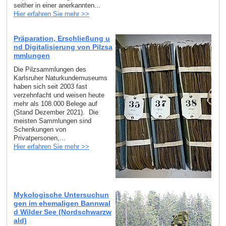
seither in einer anerkannten...
Hier erfahren Sie mehr >>
Präparation, Erschließung u
nd Digitalisierung von Pilzsa
mmlungen
Die Pilzsammlungen des
Karlsruher Naturkundemuseums
haben sich seit 2003 fast
verzehnfacht und weisen heute
mehr als 108.000 Belege auf
(Stand Dezember 2021). Die
meisten Sammlungen sind
Schenkungen von
Privatpersonen,...
Hier erfahren Sie mehr >>
Mykologische Untersuchun
gen im ehemaligen Bannwal
d Wilder See (Nordschwarzw
ald)