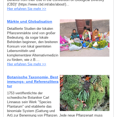
(CBD)“ (https://www.cbd.int/abs/about/)...
Hier erfahren Sie mehr >>
Märkte und Globalisation
Detaillierte Studien der lokalen
Pflanzenmärkte sind von großer
Bedeutung, da sogar lokale
Behörden beginnen, den breiteren
Konsum von lokal geernteten
Lebensmitteln und
komplementärer Alternativmedizin
zu fördern, wie z.B....
Hier erfahren Sie mehr >>
Botanische Taxonomie, Best
immungs- und Referenzlitera
tur
1753 veröffentlichte der
schwedische Botaniker Carl
Linnaeus sein Werk "Species
Plantarum" und etablierte das
binomiale System (Gattung und
Art) zur Benennung von Pflanzen. Jede neue Pflanzenart muss