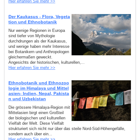
Hier erfahren Sie mehr >>
Der Kaukasus - Flora, Vegeta
tion und Ethnobotanik
Nur wenige Regionen in Europa
sind tiefer von Mythologie
durchdrungen als der Kaukasus,
und wenige haben mehr Interesse
bei Botanikern und Anthropologen
gleichermaßen geweckt.
Angesichts der historischen, kulturellen,...
Hier erfahren Sie mehr >>
Ethnobotanik und Ethnozoo
logie im Himalaya und Mittel
asien- Indien, Nepal, Pakista
n und Uzbekistan
Die grössere Himalaya-Region mit
Mittelasien birgt einen Großteil
der biologischen und kulturellen
Vielfalt der Welt. Diese Vielfalt
strukturiert sich nicht nur über das steile Nord-Süd-Höhengefälle,
sondern auch über ein...
Hier erfahren Sie mehr >>