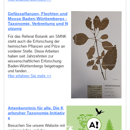
Gefässpflanzen, Flechten und
Moose Baden-Württembergs -
Taxonomie, Verbreitung und N
utzung
Für das Referat Botanik am SMNK
steht auch die Erforschung der
heimischen Pflanzen und Pilze an
vorderer Stelle. Diese Arbeiten
haben seit Jahrzehnten zur
wissenschaftlichen Erforschung
Baden-Württembergs beigetragen
und fanden...
Hier erfahren Sie mehr >>
Artenkenntnis für alle. Die K
arlsruher Taxonomie-Initiativ
e
Besuchen Sie unsere Website mit