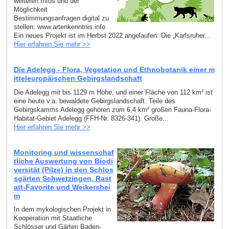
weiteren Infos und der
Möglichkeit
Bestimmungsanfragen digital zu
stellen: www.artenkenntnis.info
Ein neues Projekt ist im Herbst 2022 angelaufen: Die „Karlsruher...
Hier erfahren Sie mehr >>
Die Adelegg - Flora, Vegetation und Ethnobotanik einer m
itteleuropäischen Gebirgslandschaft
Die Adelegg mit bis 1129 m Höhe, und einer Fläche von 112 km² ist
eine heute v.a. bewaldete Gebirgslandschaft. Teile des
Gebirgskamms Adelegg gehören zum 6,4 km² großen Fauna-Flora-
Habitat-Gebiet Adelegg (FFH-Nr. 8326-341). Große...
Hier erfahren Sie mehr >>
Monitoring und wissenschaf
tliche Auswertung von Biodi
versität (Pilze) in den Schlos
sgärten Schwetzingen, Rast
att-Favorite und Weikershei
m
In dem mykologischen Projekt in
Kooperation mit Staatliche
Schlösser und Gärten Baden-