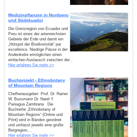
Medizinpflanzen in Nordperu
und Südekuador
Die Grenzregion von Ecuador und
Peru ist eines der artenreichsten
Gebiete der Erde und damit ein
„Hotspot der Biodiversität“ par
excellence. Niedrige Pässe in der
Andenkette ermöglichen einen
einfachen Austausch zwischen der...
Hier erfahren Sie mehr >>
Buchprojekt - Ethnobotany
of Mountain Regions
Chefherausgeber: Prof. Dr. Rainer
W. Bussmann Dr. Narel Y.
Paniagua Zambrana Die
Buchreihe „Ethnobotany of
Mountain Regions“ (Online und
Print) wird in Bänden geordnet
und umfasst jeweils eine große
Bergregion,...
Hier erfahren Sie mehr >>