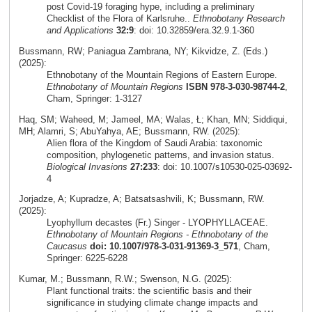
post Covid-19 foraging hype, including a preliminary
Checklist of the Flora of Karlsruhe..
Ethnobotany Research
and Applications
32:9
: doi: 10.32859/era.32.9.1-360
Bussmann, RW; Paniagua Zambrana, NY; Kikvidze, Z. (Eds.)
(2025):
Ethnobotany of the Mountain Regions of Eastern Europe.
Ethnobotany of Mountain Regions
ISBN 978-3-030-98744-2
,
Cham, Springer: 1-3127
Haq, SM; Waheed, M; Jameel, MA; Walas, Ł; Khan, MN; Siddiqui,
MH; Alamri, S; AbuYahya, AE; Bussmann, RW. (2025):
Alien flora of the Kingdom of Saudi Arabia: taxonomic
composition, phylogenetic patterns, and invasion status.
Biological Invasions
27:233
: doi: 10.1007/s10530-025-03692-
4
Jorjadze, A; Kupradze, A; Batsatsashvili, K; Bussmann, RW.
(2025):
Lyophyllum decastes (Fr.) Singer - LYOPHYLLACEAE.
Ethnobotany of Mountain Regions - Ethnobotany of the
Caucasus
doi: 10.1007/978-3-031-91369-3_571
, Cham,
Springer: 6225-6228
Kumar, M.; Bussmann, R.W.; Swenson, N.G. (2025):
Plant functional traits: the scientific basis and their
significance in studying climate change impacts and