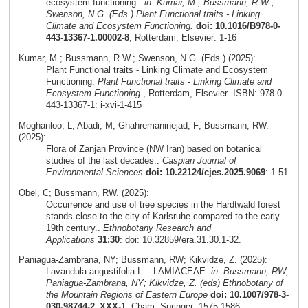
ecosystem functioning..
in: Kumar, M.; Bussmann, R.W.;
Swenson, N.G. (Eds.) Plant Functional traits - Linking
Climate and Ecosystem Functioning.
doi: 10.1016/B978-0-
443-13367-1.00002-8
, Rotterdam, Elsevier: 1-16
Kumar, M.; Bussmann, R.W.; Swenson, N.G. (Eds.) (2025):
Plant Functional traits - Linking Climate and Ecosystem
Functioning.
Plant Functional traits - Linking Climate and
Ecosystem Functioning
, Rotterdam, Elsevier -ISBN: 978-0-
443-13367-1: i-xvi-1-415
Moghanloo, L; Abadi, M; Ghahremaninejad, F; Bussmann, RW.
(2025):
Flora of Zanjan Province (NW Iran) based on botanical
studies of the last decades..
Caspian Journal of
Environmental Sciences
doi: 10.22124/cjes.2025.9069
: 1-51
Obel, C; Bussmann, RW. (2025):
Occurrence and use of tree species in the Hardtwald forest
stands close to the city of Karlsruhe compared to the early
19th century..
Ethnobotany Research and
Applications
31:30
: doi: 10.32859/era.31.30.1-32.
Paniagua-Zambrana, NY; Bussmann, RW; Kikvidze, Z. (2025):
Lavandula angustifolia L. - LAMIACEAE.
in: Bussmann, RW;
Paniagua-Zambrana, NY; Kikvidze, Z. (eds) Ethnobotany of
the Mountain Regions of Eastern Europe
doi: 10.1007/978-3-
030-98744-2_XXX-1
, Cham, Springer: 1575-1586