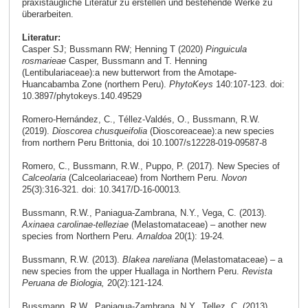
praxistaugliche Literatur zu erstellen und bestehende Werke zu
überarbeiten.
Literatur:
Casper SJ; Bussmann RW; Henning T (2020)
Pinguicula
rosmarieae
Casper, Bussmann and T. Henning
(Lentibulariaceae):a new butterwort from the Amotape-
Huancabamba Zone (northern Peru).
PhytoKeys
140:107-123. doi:
10.3897/phytokeys.140.49529
Romero-Hernández, C., Téllez-Valdés, O., Bussmann, R.W.
(2019).
Dioscorea chusqueifolia
(Dioscoreaceae):a new species
from northern Peru Brittonia, doi 10.1007/s12228-019-09587-8
Romero, C., Bussmann, R.W., Puppo, P. (2017). New Species of
Calceolaria
(Calceolariaceae) from Northern Peru.
Novon
25(3):316-321. doi: 10.3417/D-16-00013
.
Bussmann, R.W., Paniagua-Zambrana, N.Y., Vega, C. (2013).
Axinaea
carolinae-telleziae
(Melastomataceae) – another new
species from Northern Peru.
Arnaldoa
20(1): 19-24
.
Bussmann, R.W. (2013).
Blakea nareliana
(Melastomataceae) – a
new species from the upper Huallaga in Northern Peru.
Revista
Peruana de Biologia,
20(2):121-124
.
Bussmann, R.W., Paniagua-Zambrana, N.Y., Tellez, C. (2013).