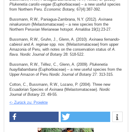
Plukenetia carolis-vegae
(Euphorbiaceae) – a new useful species
from Northern Peru.
Economic Botany,
67(4):387-392
.
Bussmann, R.W., Paniagua-Zambrana, N.Y. (2012).
Axinaea
ninakurorum
(Melastomataceae) – a new species from the
Northern Peruvian Merianeae hotspot.
Arnaldoa
19(1):23-27.
Bussmann, R.W., Gruhn, J., Glenn, A. (2010).
Axinaea fernando-
cabiesii
and
A. reginae
spp. nov. (Melastomataceae) from upper
Amazonia of Peru, with notes on the conservation status of
A.
flava
.
Nordic Journal of Botany
28: 518-522.
Bussmann, R.W., Téllez, C., Glenn, A. (2009).
Plukenetia
huayllabambana
(Euphorbiaceae) – a new useful species from the
Upper Amazon of Peru
Nordic Journal of Botany
27: 313-315
.
Cotton, C., Bussmann, R.W., Lozano, P. (2004). Three new
Ecuadorian Species of
Axinaea
(Melastomataceae).
Nordic
Journal of Botany
23: 49-55
.
<- Zurück zu: Projekte