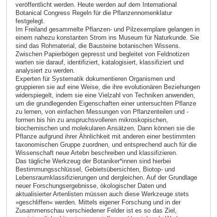
veröffentlicht werden. Heute werden auf dem International
Botanical Congress Regeln für die Pflanzennomenklatur
festgelegt.
Im Freiland gesammelte Pflanzen- und Pilzexemplare gelangen in
einem nahezu konstanten Strom ins Museum für Naturkunde. Sie
sind das Rohmaterial, die Bausteine botanischen Wissens.
Zwischen Papierbögen gepresst und begleitet von Feldnotizen
warten sie darauf, identifiziert, katalogisiert, klassifiziert und
analysiert zu werden.
Experten für Systematik dokumentieren Organismen und
gruppieren sie auf eine Weise, die ihre evolutionären Beziehungen
widerspiegelt, indem sie eine Vielzahl von Techniken anwenden,
um die grundlegenden Eigenschaften einer untersuchten Pflanze
zu lernen, von einfachen Messungen von Pflanzenteilen und -
formen bis hin zu anspruchsvolleren mikroskopischen,
biochemischen und molekularen Ansätzen. Dann können sie die
Pflanze aufgrund ihrer Ähnlichkeit mit anderen einer bestimmten
taxonomischen Gruppe zuordnen, und entsprechend auch für die
Wissenschaft neue Artebn beschreiben und klassifizieren.
Das tägliche Werkzeug der Botaniker*innen sind hierbei
Bestimmungsschlüssel, Gebietsübersichten, Biotop- und
Lebensraumklassifizierungen und dergleichen. Auf der Grundlage
neuer Forschungsergebnisse, ökologischer Daten und
aktualisierter Artenlisten müssen auch diese Werkzeuge stets
»geschliffen« werden. Mittels eigener Forschung und in der
Zusammenschau verschiedener Felder ist es so das Ziel,