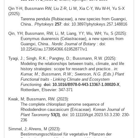
Qin Y-H, Bussmann RW, Liu Z-R, Li M, Xia C-Y, Wu W-H, Yu S-X
(2025):
Tarenna pendula (Rubiaceae), a new species from Guangxi,
China..
Phytokeys
257
: doi: 10.3897/phytokeys.257.148816
Qin, YH; Bussmann, RW, Li, M; Liang, YY; Wu, WH; Yu, S (2025):
Euonymus duanensis (Celastraceae), a new species from
Guangxi, China..
Nordic Journal of Botany
: doi:
10.22541/au.173954366.61952877/v1
Tyagi, J.; Singh, R.K.; Pangtey, D.; Bussmann, R.W. (2025):
Modeling the relationships between traits, climate, and life
history strategies: scope for research and practice..
in:
Kumar, M.; Bussmann, R.W.; Swenson, N.G. (Eds.) Plant
Functional traits - Linking Climate and Ecosystem
Functioning.
doi: 10.1016/B978-0-443-13367-1.00020-X
,
Rotterdam, Elsevier: 347-371
Kwak, M; Bussmann, RW. (2023):
The complete chloroplast genome sequence of
Rhododendron caucasicum (Ericaceae).
Korean Journal of
Plant Taxonomy
53(3)
, doi: 10.11110/kjpt.2023.53.3.230: 230-
236
Simmel, J; Ahrens, M (2023):
Bestimmungsschlüssel für vegetative Pflanzen der