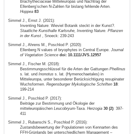
Brachytheciaceae Mitteleuropas und Nachtrag der
Ellenberg’schen N-Zahlen für bislang fehlende Arten.
Hoppea
83
Simmel J., Ernst J. (2021):
Inventing Nature: Wieviel Botanik steckt in der Kunst?.
Staatliche Kunsthalle Karlsruhe, Inventing Nature. Pflanzen
in der Kunst
, Snoeck: 239-243
Simmel J., Ahrens M., Poschlod P. (2020):
Ellenberg N values of bryophytes in Central Europe.
Journal
of Vegetation Science
doi: 10.1111/JVS.12957
Simmel J., Fischer M. (2018):
Bestimmungsschlüssel für die Arten der Gattungen
Phellinus
s. lat. und
Inonotus
s. lat. (Hymenochaetales) in
Mitteleuropa, unter besonderer Berücksichtigung resupinater
Wuchsformen.
Regensburger Mykologische Schriften
18
:
199-214
Simmel J., Poschlod P. (2017):
Beiträge zur Bestimmung und Ökologie der
mitteleuropäischen
Leucobryum
-Taxa.
Herzogia
30 (2)
: 397-
411
Simmel J., Rubanschi S., Poschlod P. (2016):
Zustandsbewertung der Populationen von Kennarten des
FFH-Grünlands bei unterschiedlichem Management –