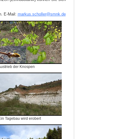
n. E‑Mail:
markus.scholler
@
smnk
.
de
ustrieb der Knospen
Ein Tagebau wird erobert