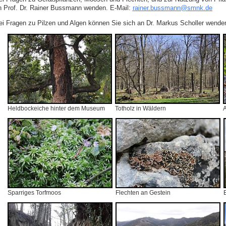
n Prof. Dr. Rainer Bussmann wenden. E‑Mail:
rainer.bussmann
@
smnk
.
de
ei Fragen zu Pilzen und Algen können Sie sich an Dr. Markus Scholler wende
Heldbockeiche hinter dem Museum
Totholz in Wäldern
A
Sparriges Torfmoos
Flechten an Gestein