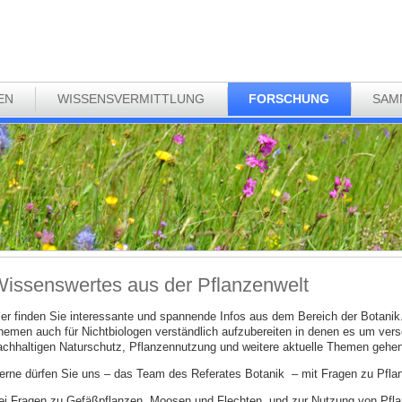
EN
WISSENSVERMITTLUNG
FORSCHUNG
SAM
issenswertes aus der Pflanzenwelt
ier finden Sie interessante und spannende Infos aus dem Bereich der Botani
hemen auch für Nichtbiologen verständlich aufzubereiten in denen es um ver
achhaltigen Naturschutz, Pflanzennutzung und weitere aktuelle Themen gehen
erne dürfen Sie uns – das Team des Referates Botanik – mit Fragen zu Pflan
ei Fragen zu Gefäßpflanzen, Moosen und Flechten, und zur Nutzung von Pfla