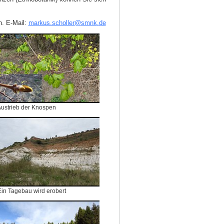
n. E‑Mail:
markus.scholler
@
smnk
.
de
ustrieb der Knospen
Ein Tagebau wird erobert