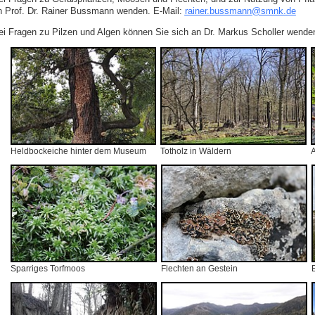
n Prof. Dr. Rainer Bussmann wenden. E‑Mail:
rainer.bussmann
@
smnk
.
de
ei Fragen zu Pilzen und Algen können Sie sich an Dr. Markus Scholler wende
Heldbockeiche hinter dem Museum
Totholz in Wäldern
A
Sparriges Torfmoos
Flechten an Gestein