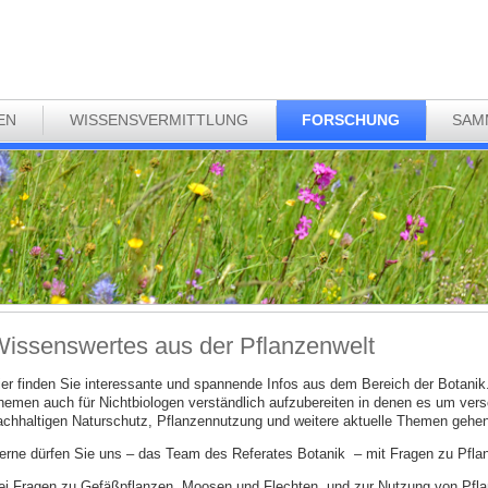
EN
WISSENSVERMITTLUNG
FORSCHUNG
SAM
issenswertes aus der Pflanzenwelt
ier finden Sie interessante und spannende Infos aus dem Bereich der Botani
hemen auch für Nichtbiologen verständlich aufzubereiten in denen es um ver
achhaltigen Naturschutz, Pflanzennutzung und weitere aktuelle Themen gehen
erne dürfen Sie uns – das Team des Referates Botanik – mit Fragen zu Pflan
ei Fragen zu Gefäßpflanzen, Moosen und Flechten, und zur Nutzung von Pfla