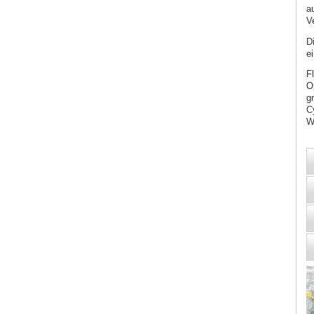
a
V
D
e
F
O
g
C
W