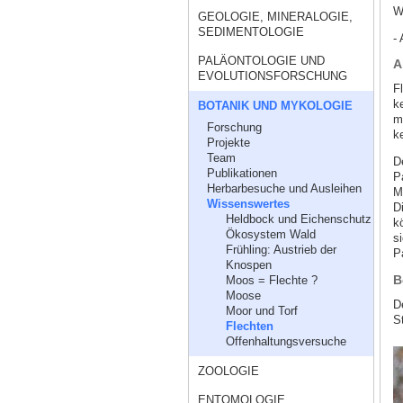
W
GEOLOGIE, MINERALOGIE,
SEDIMENTOLOGIE
- 
PALÄONTOLOGIE UND
A
EVOLUTIONSFORSCHUNG
F
k
BOTANIK UND MYKOLOGIE
m
Forschung
ke
Projekte
Team
D
Publikationen
P
Herbarbesuche und Ausleihen
M
Wissenswertes
D
Heldbock und Eichenschutz
k
Ökosystem Wald
s
Frühling: Austrieb der
P
Knospen
B
Moos = Flechte ?
Moose
D
Moor und Torf
S
Flechten
Offenhaltungsversuche
ZOOLOGIE
ENTOMOLOGIE