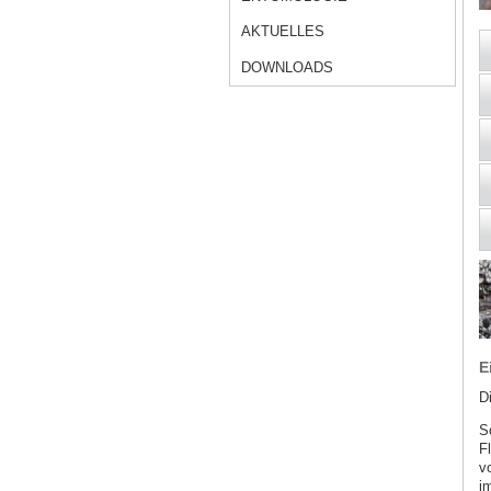
AKTUELLES
DOWNLOADS
E
D
S
F
v
i