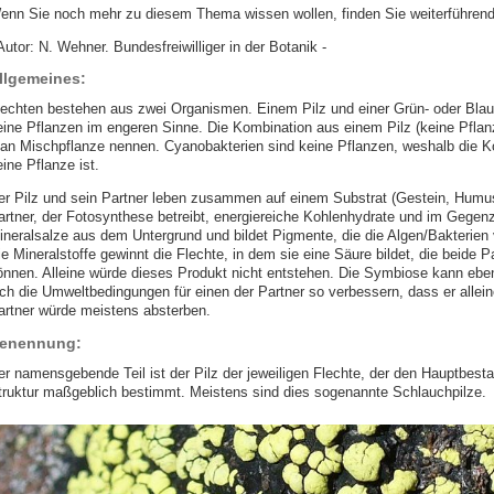
enn Sie noch mehr zu diesem Thema wissen wollen, finden Sie weiterführende
Autor: N. Wehner. Bundesfreiwilliger in der Botanik -
llgemeines:
lechten bestehen aus zwei Organismen. Einem Pilz und einer Grün- oder Blaua
eine Pflanzen im engeren Sinne. Die Kombination aus einem Pilz (keine Pflanz
an Mischpflanze nennen. Cyanobakterien sind keine Pflanzen, weshalb die Ko
ine Pflanze ist.
er Pilz und sein Partner leben zusammen auf einem Substrat (Gestein, Humus
artner, der Fotosynthese betreibt, energiereiche Kohlenhydrate und im Gegenz
ineralsalze aus dem Untergrund und bildet Pigmente, die die Algen/Bakterien 
ie Mineralstoffe gewinnt die Flechte, in dem sie eine Säure bildet, die beide 
önnen. Alleine würde dieses Produkt nicht entstehen. Die Symbiose kann ebe
ich die Umweltbedingungen für einen der Partner so verbessern, dass er allei
artner würde meistens absterben.
enennung:
er namensgebende Teil ist der Pilz der jeweiligen Flechte, der den Hauptbest
truktur maßgeblich bestimmt. Meistens sind dies sogenannte Schlauchpilze.