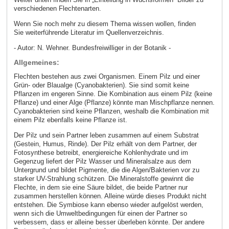
verschiedenen Flechtenarten.
Wenn Sie noch mehr zu diesem Thema wissen wollen, finden
Sie weiterführende Literatur im Quellenverzeichnis.
- Autor: N. Wehner. Bundesfreiwilliger in der Botanik -
Allgemeines:
Flechten bestehen aus zwei Organismen. Einem Pilz und einer
Grün- oder Blaualge (Cyanobakterien). Sie sind somit keine
Pflanzen im engeren Sinne. Die Kombination aus einem Pilz (keine
Pflanze) und einer Alge (Pflanze) könnte man Mischpflanze nennen.
Cyanobakterien sind keine Pflanzen, weshalb die Kombination mit
einem Pilz ebenfalls keine Pflanze ist.
Der Pilz und sein Partner leben zusammen auf einem Substrat
(Gestein, Humus, Rinde). Der Pilz erhält von dem Partner, der
Fotosynthese betreibt, energiereiche Kohlenhydrate und im
Gegenzug liefert der Pilz Wasser und Mineralsalze aus dem
Untergrund und bildet Pigmente, die die Algen/Bakterien vor zu
starker UV-Strahlung schützen. Die Mineralstoffe gewinnt die
Flechte, in dem sie eine Säure bildet, die beide Partner nur
zusammen herstellen können. Alleine würde dieses Produkt nicht
entstehen. Die Symbiose kann ebenso wieder aufgelöst werden,
wenn sich die Umweltbedingungen für einen der Partner so
verbessern, dass er alleine besser überleben könnte. Der andere