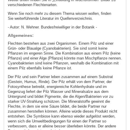
verschiedenen Flechtenarten.
Wenn Sie noch mehr zu diesem Thema wissen wollen, finden
Sie weiterführende Literatur im Quellenverzeichnis.
- Autor: N. Wehner. Bundesfreiwilliger in der Botanik -
Allgemeines:
Flechten bestehen aus zwei Organismen. Einem Pilz und einer
Grün- oder Blaualge (Cyanobakterien). Sie sind somit keine
Pflanzen im engeren Sinne. Die Kombination aus einem Pilz (keine
Pflanze) und einer Alge (Pflanze) könnte man Mischpflanze nennen.
Cyanobakterien sind keine Pflanzen, weshalb die Kombination mit
einem Pilz ebenfalls keine Pflanze ist.
Der Pilz und sein Partner leben zusammen auf einem Substrat
(Gestein, Humus, Rinde). Der Pilz erhält von dem Partner, der
Fotosynthese betreibt, energiereiche Kohlenhydrate und im
Gegenzug liefert der Pilz Wasser und Mineralsalze aus dem
Untergrund und bildet Pigmente, die die Algen/Bakterien vor zu
starker UV-Strahlung schützen. Die Mineralstoffe gewinnt die
Flechte, in dem sie eine Säure bildet, die beide Partner nur
zusammen herstellen können. Alleine würde dieses Produkt nicht
entstehen. Die Symbiose kann ebenso wieder aufgelöst werden,
wenn sich die Umweltbedingungen für einen der Partner so
verbessern, dass er alleine besser überleben könnte. Der andere