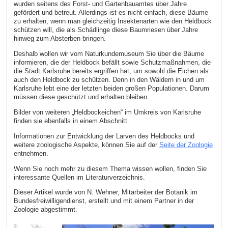
wurden seitens des Forst- und Gartenbauamtes über Jahre
gefördert und betreut. Allerdings ist es nicht einfach, diese Bäume
zu erhalten, wenn man gleichzeitig Insektenarten wie den Heldbock
schützen will, die als Schädlinge diese Baumriesen über Jahre
hinweg zum Absterben bringen.
Deshalb wollen wir vom Naturkundemuseum Sie über die Bäume
informieren, die der Heldbock befällt sowie Schutzmaßnahmen, die
die Stadt Karlsruhe bereits ergriffen hat, um sowohl die Eichen als
auch den Heldbock zu schützen. Denn in den Wäldern in und um
Karlsruhe lebt eine der letzten beiden großen Populationen. Darum
müssen diese geschützt und erhalten bleiben.
Bilder von weiteren „Heldbockeichen“ im Umkreis von Karlsruhe
finden sie ebenfalls in einem Abschnitt.
Informationen zur Entwicklung der Larven des Heldbocks und
weitere zoologische Aspekte, können Sie auf der
Seite der Zoologie
entnehmen.
Wenn Sie noch mehr zu diesem Thema wissen wollen, finden Sie
interessante Quellen im Literaturverzeichnis.
Dieser Artikel wurde von N. Wehner, Mitarbeiter der Botanik im
Bundesfreiwilligendienst, erstellt und mit einem Partner in der
Zoologie abgestimmt.