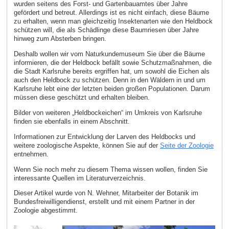
wurden seitens des Forst- und Gartenbauamtes über Jahre
gefördert und betreut. Allerdings ist es nicht einfach, diese Bäume
zu erhalten, wenn man gleichzeitig Insektenarten wie den Heldbock
schützen will, die als Schädlinge diese Baumriesen über Jahre
hinweg zum Absterben bringen.
Deshalb wollen wir vom Naturkundemuseum Sie über die Bäume
informieren, die der Heldbock befällt sowie Schutzmaßnahmen, die
die Stadt Karlsruhe bereits ergriffen hat, um sowohl die Eichen als
auch den Heldbock zu schützen. Denn in den Wäldern in und um
Karlsruhe lebt eine der letzten beiden großen Populationen. Darum
müssen diese geschützt und erhalten bleiben.
Bilder von weiteren „Heldbockeichen“ im Umkreis von Karlsruhe
finden sie ebenfalls in einem Abschnitt.
Informationen zur Entwicklung der Larven des Heldbocks und
weitere zoologische Aspekte, können Sie auf der
Seite der Zoologie
entnehmen.
Wenn Sie noch mehr zu diesem Thema wissen wollen, finden Sie
interessante Quellen im Literaturverzeichnis.
Dieser Artikel wurde von N. Wehner, Mitarbeiter der Botanik im
Bundesfreiwilligendienst, erstellt und mit einem Partner in der
Zoologie abgestimmt.