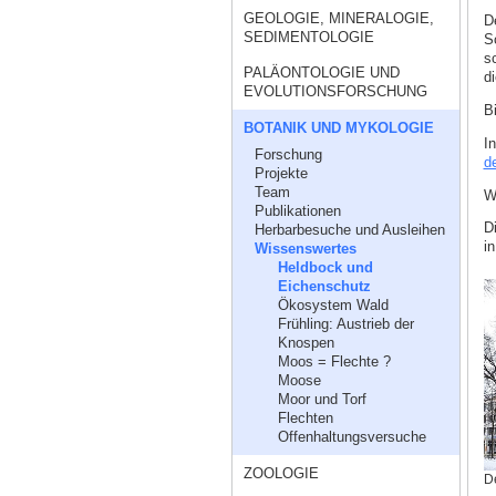
GEOLOGIE, MINERALOGIE,
D
SEDIMENTOLOGIE
S
s
PALÄONTOLOGIE UND
d
EVOLUTIONSFORSCHUNG
B
BOTANIK UND MYKOLOGIE
I
Forschung
d
Projekte
Team
W
Publikationen
Di
Herbarbesuche und Ausleihen
i
Wissenswertes
Heldbock und
Eichenschutz
Ökosystem Wald
Frühling: Austrieb der
Knospen
Moos = Flechte ?
Moose
Moor und Torf
Flechten
Offenhaltungsversuche
ZOOLOGIE
De