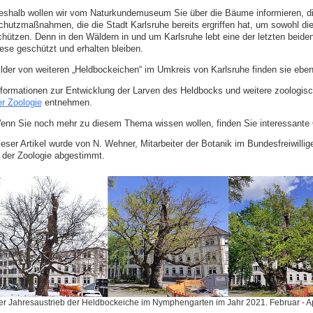
eshalb wollen wir vom Naturkundemuseum Sie über die Bäume informieren, die
chutzmaßnahmen, die die Stadt Karlsruhe bereits ergriffen hat, um sowohl di
chützen. Denn in den Wäldern in und um Karlsruhe lebt eine der letzten bei
iese geschützt und erhalten bleiben.
ilder von weiteren „Heldbockeichen“ im Umkreis von Karlsruhe finden sie ebenf
nformationen zur Entwicklung der Larven des Heldbocks und weitere zoologis
er Zoologie
entnehmen.
enn Sie noch mehr zu diesem Thema wissen wollen, finden Sie interessante Q
eser Artikel wurde von N. Wehner, Mitarbeiter der Botanik im Bundesfreiwillige
n der Zoologie abgestimmt.
r Jahresaustrieb der Heldbockeiche im Nymphengarten im Jahr 2021. Februar - Apri