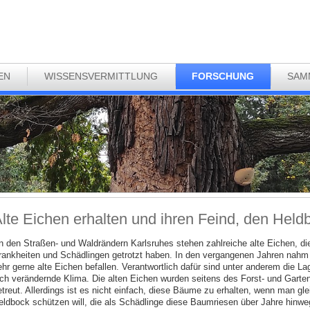
EN
WISSENSVERMITTLUNG
FORSCHUNG
SAM
lte Eichen erhalten und ihren Feind, den Held
n den Straßen- und Waldrändern Karlsruhes stehen zahlreiche alte Eichen, di
rankheiten und Schädlingen getrotzt haben. In den vergangenen Jahren nahm d
ehr gerne alte Eichen befallen. Verantwortlich dafür sind unter anderem die 
ich verändernde Klima. Die alten Eichen wurden seitens des Forst- und Garte
etreut. Allerdings ist es nicht einfach, diese Bäume zu erhalten, wenn man gle
eldbock schützen will, die als Schädlinge diese Baumriesen über Jahre hinw