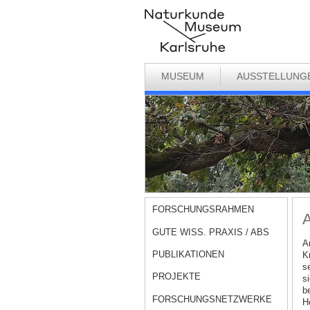
MUSEUM
AUSSTELLUNG
FORSCHUNGSRAHMEN
A
GUTE WISS. PRAXIS / ABS
A
PUBLIKATIONEN
K
s
PROJEKTE
s
b
FORSCHUNGSNETZWERKE
H