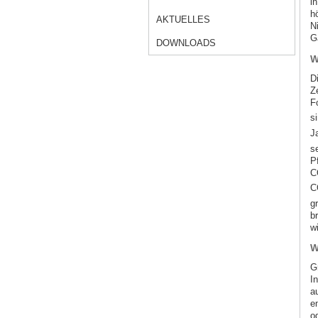
i
h
AKTUELLES
N
G
DOWNLOADS
W
Di
Ze
F
s
J
s
P
C
C
g
b
wi
W
G
I
a
e
o