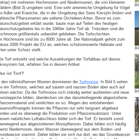
ektar) mit mehreren Hochmooren und Niedermooren, die von kleineren
Bi
äldern (Bild 3) umgeben sind. Eine sehr artenreiche Umgebung für Vögel
ie Adler und Kraniche, die in der Umgebung des Sees Kävsjön brüten und
ahlreiche Pflanzenarten wie seltene Orchideen-Arten. Bevor es zum
aturschutzgebiet erklärt wurde, baute man auf Teilen des heutigen
aturschutzgebietes bis in die 1960er Jahre Torf ab. Trotzdem sind die
ochmoore größtenteils unberührt geblieben. Die Torfschichten
er Hochmoore sind bis zu 8000 Jahre alt. Der Nationalpark gehört zum
atura 2000 Projekt der EU an, welches schützenswerte Habitate und
Bi
ten unter Schutz stellt.
ie Torf entsteht und welche Auswirkungen der Torfabbau auf dieses
kosystem hat, erfahren Sie in diesem Artikel.
as ist Torf?
n den nährstoffarmen Mooren dominieren die
Torfmoose
. In Bild 5 sehen
ie ein Torfmoos, welches auf sauren und nassen Böden aber auch auf
Bi
elsen wächst. Da die Torfmoose sich ständig weiter ausbreiten und neue
oosteppiche bilden, überdecken sie das darunterliegende abgestorbene
flanzenmaterial und verdichten es so. Wegen des entstehenden
auerstoffmangels können die Pflanzen nur sehr langsam abgebaut
erden und es überwiegt die Produktion von Pflanzensubstanz. Unter
iesem natürlichen Luftabschluss bildet sich der Torf. Er besteht somit
berwiegend aus abgestorbenen Moospflanzen. Dabei bilden sich häufig
uerst Niedermoore, deren Wasser überwiegend aus dem Boden- und
rundwasser stammt. Daher bilden sie sich nur dort, wo das Grundwasser
Bi