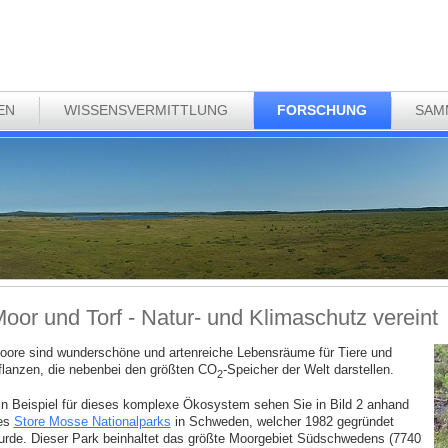
EN
WISSENSVERMITTLUNG
FORSCHUNG
SAM
oor und Torf - Natur- und Klimaschutz vereint
oore sind wunderschöne und artenreiche Lebensräume für Tiere und
flanzen, die nebenbei den größten CO
-Speicher der Welt darstellen.
2
in Beispiel für dieses komplexe Ökosystem sehen Sie in Bild 2 anhand
es
Store Mosse Nationalparks
in Schweden, welcher 1982 gegründet
urde. Dieser Park beinhaltet das größte Moorgebiet Südschwedens (7740