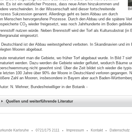
ein. Es ist ein natürlicher Prozess, dass neue Arten hinzukommen und
ndere verschwinden. In der Wissenschaft wird dieser fortschreitende
Bi
rozess Sukzession genannt. Allerdings geht es beim Abbau um durch
en Menschen hervorgerufene Prozesse. Durch den Abbau und die spätere Ver
espeicherte CO
wieder freigesetzt, was noch Jahrhunderte im Boden geblieb
2
rennstoff nutzen würde. Neben Brennstoff wird der Torf als Kultursubstrat (in 
ltergranulat eingesetzt.
n Deutschland ist der Abbau weitestgehend verboten. In Skandinavien und im B
elegten Mooren abgebaut.
eute renaturiert man die Gebiete, wo früher Torf abgebaut wurde. In Bild 7 si
enaturiert werden. Dazu werden die Gebiete wieder geflutet, wodurch Bäume u
berschwemmung nicht gewohnt sind. Über die Zeit bildet sich wieder die typi
ie letzten 100 Jahre über 90% der Moore in Deutschland verloren gegangen. N
rößere Zahl an Mooren, insbesondere in Bayern aber auch Baden-Württember
Autor: N. Wehner; Bundesfreiwilliger in der Botanik -
Quellen und weiterführende Literatur
urkunde Karlsruhe
0721/175 2111
Impressum
Kontakt
Datenschutz