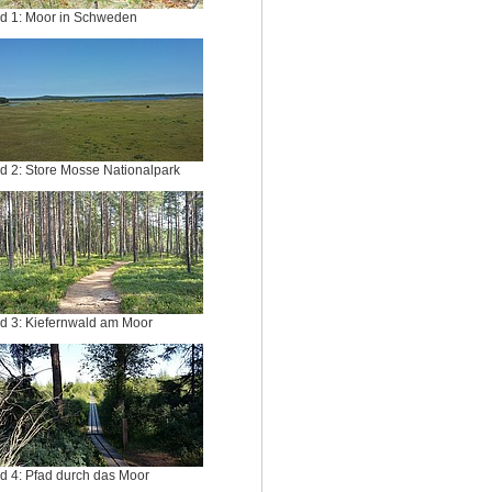
ld 1: Moor in Schweden
ld 2: Store Mosse Nationalpark
ld 3: Kiefernwald am Moor
ld 4: Pfad durch das Moor