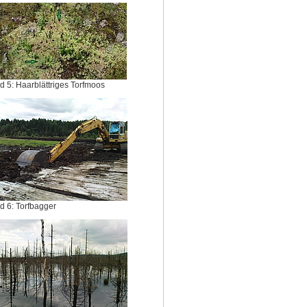
ld 5: Haarblättriges Torfmoos
ld 6: Torfbagger