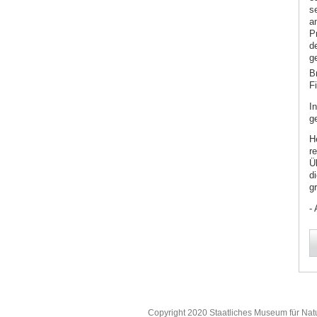
s
a
P
d
g
B
Fi
I
g
H
r
Ü
d
g
- 
Copyright 2020 Staatliches Museum für Nat