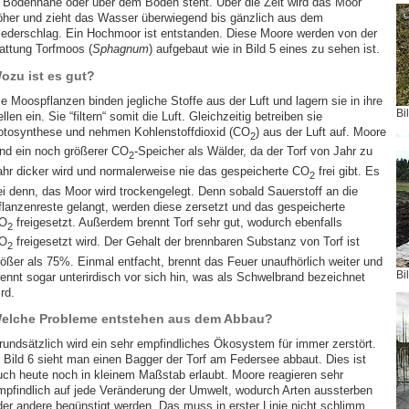
n Bodennähe oder über dem Boden steht. Über die Zeit wird das Moor
öher und zieht das Wasser überwiegend bis gänzlich aus dem
iederschlag. Ein Hochmoor ist entstanden. Diese Moore werden von der
attung Torfmoos (
Sphagnum
) aufgebaut wie in Bild 5 eines zu sehen ist.
ozu ist es gut?
e Moospflanzen binden jegliche Stoffe aus der Luft und lagern sie in ihre
Bi
llen ein. Sie “filtern“ somit die Luft. Gleichzeitig betreiben sie
otosynthese und nehmen Kohlenstoffdioxid (CO
) aus der Luft auf. Moore
2
ind ein noch größerer CO
-Speicher als Wälder, da der Torf von Jahr zu
2
ahr dicker wird und normalerweise nie das gespeicherte CO
frei gibt. Es
2
ei denn, das Moor wird trockengelegt. Denn sobald Sauerstoff an die
flanzenreste gelangt, werden diese zersetzt und das gespeicherte
O
freigesetzt. Außerdem brennt Torf sehr gut, wodurch ebenfalls
2
O
freigesetzt wird. Der Gehalt der brennbaren Substanz von Torf ist
2
rößer als 75%. Einmal entfacht, brennt das Feuer unaufhörlich weiter und
Bi
rennt sogar unterirdisch vor sich hin, was als Schwelbrand bezeichnet
rd.
elche Probleme entstehen aus dem Abbau?
rundsätzlich wird ein sehr empfindliches Ökosystem für immer zerstört.
n Bild 6 sieht man einen Bagger der Torf am Federsee abbaut. Dies ist
uch heute noch in kleinem Maßstab erlaubt. Moore reagieren sehr
mpfindlich auf jede Veränderung der Umwelt, wodurch Arten aussterben
der andere begünstigt werden. Das muss in erster Linie nicht schlimm