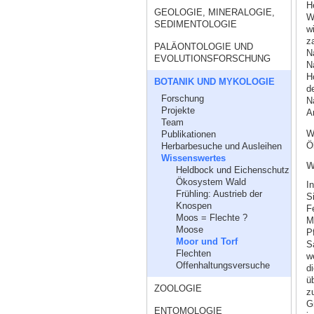
H
GEOLOGIE, MINERALOGIE,
W
SEDIMENTOLOGIE
w
z
PALÄONTOLOGIE UND
N
EVOLUTIONSFORSCHUNG
N
H
BOTANIK UND MYKOLOGIE
d
Forschung
N
Projekte
Ar
Team
W
Publikationen
Ö
Herbarbesuche und Ausleihen
Wissenswertes
W
Heldbock und Eichenschutz
Ökosystem Wald
I
Frühling: Austrieb der
S
Knospen
F
Moos = Flechte ?
M
Moose
P
Moor und Torf
S
Flechten
w
Offenhaltungsversuche
d
ü
ZOOLOGIE
z
G
ENTOMOLOGIE