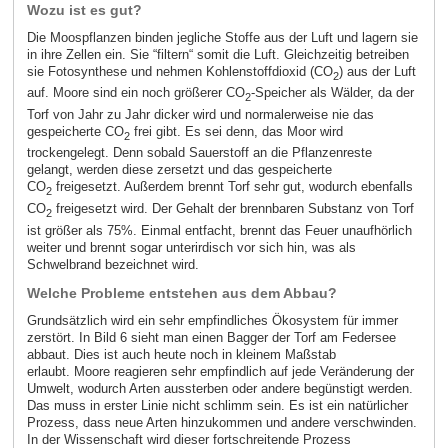
Wozu ist es gut?
Die Moospflanzen binden jegliche Stoffe aus der Luft und lagern sie
in ihre Zellen ein. Sie “filtern“ somit die Luft. Gleichzeitig betreiben
sie Fotosynthese und nehmen Kohlenstoffdioxid (CO
) aus der Luft
2
auf. Moore sind ein noch größerer CO
-Speicher als Wälder, da der
2
Torf von Jahr zu Jahr dicker wird und normalerweise nie das
gespeicherte CO
frei gibt. Es sei denn, das Moor wird
2
trockengelegt. Denn sobald Sauerstoff an die Pflanzenreste
gelangt, werden diese zersetzt und das gespeicherte
CO
freigesetzt. Außerdem brennt Torf sehr gut, wodurch ebenfalls
2
CO
freigesetzt wird. Der Gehalt der brennbaren Substanz von Torf
2
ist größer als 75%. Einmal entfacht, brennt das Feuer unaufhörlich
weiter und brennt sogar unterirdisch vor sich hin, was als
Schwelbrand bezeichnet wird.
Welche Probleme entstehen aus dem Abbau?
Grundsätzlich wird ein sehr empfindliches Ökosystem für immer
zerstört. In Bild 6 sieht man einen Bagger der Torf am Federsee
abbaut. Dies ist auch heute noch in kleinem Maßstab
erlaubt. Moore reagieren sehr empfindlich auf jede Veränderung der
Umwelt, wodurch Arten aussterben oder andere begünstigt werden.
Das muss in erster Linie nicht schlimm sein. Es ist ein natürlicher
Prozess, dass neue Arten hinzukommen und andere verschwinden.
In der Wissenschaft wird dieser fortschreitende Prozess