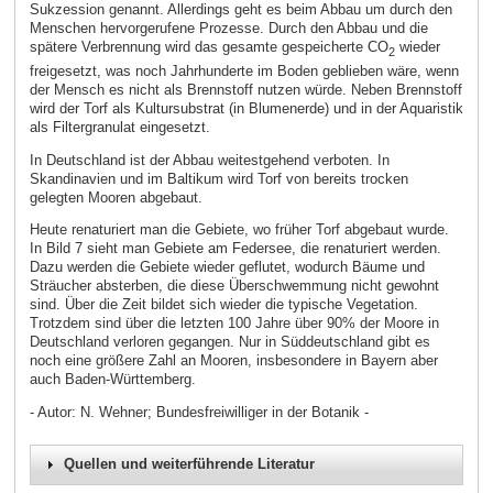
Sukzession genannt. Allerdings geht es beim Abbau um durch den
Menschen hervorgerufene Prozesse. Durch den Abbau und die
spätere Verbrennung wird das gesamte gespeicherte CO
wieder
2
freigesetzt, was noch Jahrhunderte im Boden geblieben wäre, wenn
der Mensch es nicht als Brennstoff nutzen würde. Neben Brennstoff
wird der Torf als Kultursubstrat (in Blumenerde) und in der Aquaristik
als Filtergranulat eingesetzt.
In Deutschland ist der Abbau weitestgehend verboten. In
Skandinavien und im Baltikum wird Torf von bereits trocken
gelegten Mooren abgebaut.
Heute renaturiert man die Gebiete, wo früher Torf abgebaut wurde.
In Bild 7 sieht man Gebiete am Federsee, die renaturiert werden.
Dazu werden die Gebiete wieder geflutet, wodurch Bäume und
Sträucher absterben, die diese Überschwemmung nicht gewohnt
sind. Über die Zeit bildet sich wieder die typische Vegetation.
Trotzdem sind über die letzten 100 Jahre über 90% der Moore in
Deutschland verloren gegangen. Nur in Süddeutschland gibt es
noch eine größere Zahl an Mooren, insbesondere in Bayern aber
auch Baden-Württemberg.
- Autor: N. Wehner; Bundesfreiwilliger in der Botanik -
Quellen und weiterführende Literatur