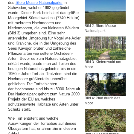
des
Store Mosse Nationalparks
in
Schweden, welcher 1982 gegründet
wurde. Dieser Park beinhaltet das größte
Moorgebiet Südschwedens (7740 Hektar)
mit mehreren Hochmooren und
Bild 2: Store Mosse
Niedermooren, die von kleineren Wäldern
Nationalpark
(Bild 3) umgeben sind. Eine sehr
artenreiche Umgebung für Vögel wie Adler
und Kraniche, die in der Umgebung des
Sees Kävsjön brüten und zahlreiche
Pflanzenarten wie seltene Orchideen-
Arten. Bevor es zum Naturschutzgebiet
Bild 3: Kiefernwald am
erklärt wurde, baute man auf Teilen des
Moor
heutigen Naturschutzgebietes bis in die
1960er Jahre Torf ab. Trotzdem sind die
Hochmoore größtenteils unberührt
geblieben. Die Torfschichten
der Hochmoore sind bis zu 8000 Jahre alt.
Der Nationalpark gehört zum Natura 2000
Bild 4: Pfad durch das
Projekt der EU an, welches
Moor
schützenswerte Habitate und Arten unter
Schutz stellt.
Wie Torf entsteht und welche
Auswirkungen der Torfabbau auf dieses
Ökosystem hat, erfahren Sie in diesem
Artikel.