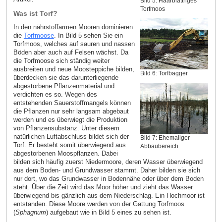
Bild 5: Haarblättriges
Torfmoos
Was ist Torf?
In den nährstoffarmen Mooren dominieren
die
Torfmoose
. In Bild 5 sehen Sie ein
Torfmoos, welches auf sauren und nassen
Böden aber auch auf Felsen wächst. Da
die Torfmoose sich ständig weiter
ausbreiten und neue Moosteppiche bilden,
Bild 6: Torfbagger
überdecken sie das darunterliegende
abgestorbene Pflanzenmaterial und
verdichten es so. Wegen des
entstehenden Sauerstoffmangels können
die Pflanzen nur sehr langsam abgebaut
werden und es überwiegt die Produktion
von Pflanzensubstanz. Unter diesem
natürlichen Luftabschluss bildet sich der
Bild 7: Ehemaliger
Torf. Er besteht somit überwiegend aus
Abbaubereich
abgestorbenen Moospflanzen. Dabei
bilden sich häufig zuerst Niedermoore, deren Wasser überwiegend
aus dem Boden- und Grundwasser stammt. Daher bilden sie sich
nur dort, wo das Grundwasser in Bodennähe oder über dem Boden
steht. Über die Zeit wird das Moor höher und zieht das Wasser
überwiegend bis gänzlich aus dem Niederschlag. Ein Hochmoor ist
entstanden. Diese Moore werden von der Gattung Torfmoos
(
Sphagnum
) aufgebaut wie in Bild 5 eines zu sehen ist.