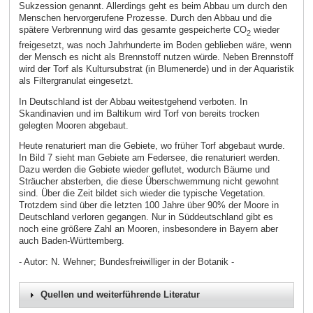
Sukzession genannt. Allerdings geht es beim Abbau um durch den
Menschen hervorgerufene Prozesse. Durch den Abbau und die
spätere Verbrennung wird das gesamte gespeicherte CO
wieder
2
freigesetzt, was noch Jahrhunderte im Boden geblieben wäre, wenn
der Mensch es nicht als Brennstoff nutzen würde. Neben Brennstoff
wird der Torf als Kultursubstrat (in Blumenerde) und in der Aquaristik
als Filtergranulat eingesetzt.
In Deutschland ist der Abbau weitestgehend verboten. In
Skandinavien und im Baltikum wird Torf von bereits trocken
gelegten Mooren abgebaut.
Heute renaturiert man die Gebiete, wo früher Torf abgebaut wurde.
In Bild 7 sieht man Gebiete am Federsee, die renaturiert werden.
Dazu werden die Gebiete wieder geflutet, wodurch Bäume und
Sträucher absterben, die diese Überschwemmung nicht gewohnt
sind. Über die Zeit bildet sich wieder die typische Vegetation.
Trotzdem sind über die letzten 100 Jahre über 90% der Moore in
Deutschland verloren gegangen. Nur in Süddeutschland gibt es
noch eine größere Zahl an Mooren, insbesondere in Bayern aber
auch Baden-Württemberg.
- Autor: N. Wehner; Bundesfreiwilliger in der Botanik -
Quellen und weiterführende Literatur