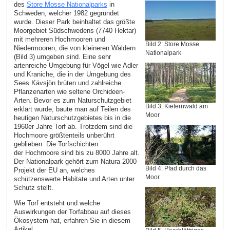
des
Store Mosse Nationalparks
in
Schweden, welcher 1982 gegründet
wurde. Dieser Park beinhaltet das größte
Moorgebiet Südschwedens (7740 Hektar)
mit mehreren Hochmooren und
Bild 2: Store Mosse
Niedermooren, die von kleineren Wäldern
Nationalpark
(Bild 3) umgeben sind. Eine sehr
artenreiche Umgebung für Vögel wie Adler
und Kraniche, die in der Umgebung des
Sees Kävsjön brüten und zahlreiche
Pflanzenarten wie seltene Orchideen-
Arten. Bevor es zum Naturschutzgebiet
Bild 3: Kiefernwald am
erklärt wurde, baute man auf Teilen des
Moor
heutigen Naturschutzgebietes bis in die
1960er Jahre Torf ab. Trotzdem sind die
Hochmoore größtenteils unberührt
geblieben. Die Torfschichten
der Hochmoore sind bis zu 8000 Jahre alt.
Der Nationalpark gehört zum Natura 2000
Bild 4: Pfad durch das
Projekt der EU an, welches
Moor
schützenswerte Habitate und Arten unter
Schutz stellt.
Wie Torf entsteht und welche
Auswirkungen der Torfabbau auf dieses
Ökosystem hat, erfahren Sie in diesem
Artikel.