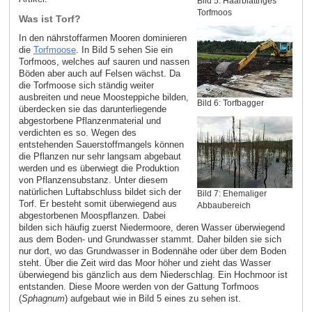
Bild 5: Haarblättriges
Torfmoos
Was ist Torf?
In den nährstoffarmen Mooren dominieren
die
Torfmoose
. In Bild 5 sehen Sie ein
Torfmoos, welches auf sauren und nassen
Böden aber auch auf Felsen wächst. Da
die Torfmoose sich ständig weiter
ausbreiten und neue Moosteppiche bilden,
Bild 6: Torfbagger
überdecken sie das darunterliegende
abgestorbene Pflanzenmaterial und
verdichten es so. Wegen des
entstehenden Sauerstoffmangels können
die Pflanzen nur sehr langsam abgebaut
werden und es überwiegt die Produktion
von Pflanzensubstanz. Unter diesem
natürlichen Luftabschluss bildet sich der
Bild 7: Ehemaliger
Torf. Er besteht somit überwiegend aus
Abbaubereich
abgestorbenen Moospflanzen. Dabei
bilden sich häufig zuerst Niedermoore, deren Wasser überwiegend
aus dem Boden- und Grundwasser stammt. Daher bilden sie sich
nur dort, wo das Grundwasser in Bodennähe oder über dem Boden
steht. Über die Zeit wird das Moor höher und zieht das Wasser
überwiegend bis gänzlich aus dem Niederschlag. Ein Hochmoor ist
entstanden. Diese Moore werden von der Gattung Torfmoos
(
Sphagnum
) aufgebaut wie in Bild 5 eines zu sehen ist.