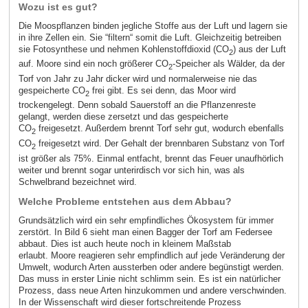
Wozu ist es gut?
Die Moospflanzen binden jegliche Stoffe aus der Luft und lagern sie
in ihre Zellen ein. Sie “filtern“ somit die Luft. Gleichzeitig betreiben
sie Fotosynthese und nehmen Kohlenstoffdioxid (CO
) aus der Luft
2
auf. Moore sind ein noch größerer CO
-Speicher als Wälder, da der
2
Torf von Jahr zu Jahr dicker wird und normalerweise nie das
gespeicherte CO
frei gibt. Es sei denn, das Moor wird
2
trockengelegt. Denn sobald Sauerstoff an die Pflanzenreste
gelangt, werden diese zersetzt und das gespeicherte
CO
freigesetzt. Außerdem brennt Torf sehr gut, wodurch ebenfalls
2
CO
freigesetzt wird. Der Gehalt der brennbaren Substanz von Torf
2
ist größer als 75%. Einmal entfacht, brennt das Feuer unaufhörlich
weiter und brennt sogar unterirdisch vor sich hin, was als
Schwelbrand bezeichnet wird.
Welche Probleme entstehen aus dem Abbau?
Grundsätzlich wird ein sehr empfindliches Ökosystem für immer
zerstört. In Bild 6 sieht man einen Bagger der Torf am Federsee
abbaut. Dies ist auch heute noch in kleinem Maßstab
erlaubt. Moore reagieren sehr empfindlich auf jede Veränderung der
Umwelt, wodurch Arten aussterben oder andere begünstigt werden.
Das muss in erster Linie nicht schlimm sein. Es ist ein natürlicher
Prozess, dass neue Arten hinzukommen und andere verschwinden.
In der Wissenschaft wird dieser fortschreitende Prozess