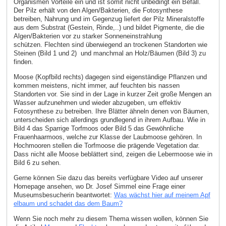
Organismen Vorteile ein und ist somit nicht unbedingt ein Befall.
Der Pilz erhält von den Algen/Bakterien, die Fotosynthese
betreiben, Nahrung und im Gegenzug liefert der Pilz Mineralstoffe
aus dem Substrat (Gestein, Rinde,..) und bildet Pigmente, die die
Algen/Bakterien vor zu starker Sonneneinstrahlung
schützen. Flechten sind überwiegend an trockenen Standorten wie
Steinen (Bild 1 und 2) und manchmal an Holz/Bäumen (Bild 3) zu
finden.
Moose (Kopfbild rechts) dagegen sind eigenständige Pflanzen und
kommen meistens, nicht immer, auf feuchten bis nassen
Standorten vor. Sie sind in der Lage in kurzer Zeit große Mengen an
Wasser aufzunehmen und wieder abzugeben, um effektiv
Fotosynthese zu betreiben. Ihre Blätter ähneln denen von Bäumen,
unterscheiden sich allerdings grundlegend in ihrem Aufbau. Wie in
Bild 4 das Sparrige Torfmoos oder Bild 5 das Gewöhnliche
Frauenhaarmoos, welche zur Klasse der Laubmoose gehören. In
Hochmooren stellen die Torfmoose die prägende Vegetation dar.
Dass nicht alle Moose beblättert sind, zeigen die Lebermoose wie in
Bild 6 zu sehen.
Gerne können Sie dazu das bereits verfügbare Video auf unserer
Homepage ansehen, wo Dr. Josef Simmel eine Frage einer
Museumsbesucherin beantwortet:
Was wächst hier auf meinem Apf
elbaum und schadet das dem Baum?
Wenn Sie noch mehr zu diesem Thema wissen wollen, können Sie