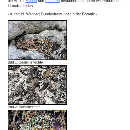
die Artikel
Moose
und
Flechten
besuchen und unten weiterführende
Literatur finden.
- Autor: N. Wehner; Bundesfreiwilliger in der Botanik -
Bild 1: Gesteinsflechte
Bild 2: Nabelflechten