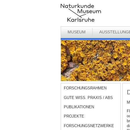
MUSEUM
AUSSTELLUNG
FORSCHUNGSRAHMEN
D
GUTE WISS. PRAXIS / ABS
M
PUBLIKATIONEN
F
od
PROJEKTE
br
FORSCHUNGSNETZWERKE
d