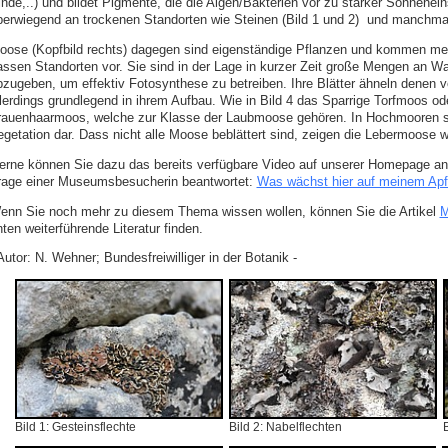
inde,..) und bildet Pigmente, die die Algen/Bakterien vor zu starker Sonnenei
berwiegend an trockenen Standorten wie Steinen (Bild 1 und 2) und manchmal
oose (Kopfbild rechts) dagegen sind eigenständige Pflanzen und kommen meis
assen Standorten vor. Sie sind in der Lage in kurzer Zeit große Mengen an 
bzugeben, um effektiv Fotosynthese zu betreiben. Ihre Blätter ähneln denen
llerdings grundlegend in ihrem Aufbau. Wie in Bild 4 das Sparrige Torfmoos o
rauenhaarmoos, welche zur Klasse der Laubmoose gehören. In Hochmooren st
egetation dar. Dass nicht alle Moose beblättert sind, zeigen die Lebermoose w
erne können Sie dazu das bereits verfügbare Video auf unserer Homepage an
rage einer Museumsbesucherin beantwortet:
Was wächst hier auf meinem Ap
enn Sie noch mehr zu diesem Thema wissen wollen, können Sie die Artikel
M
ten weiterführende Literatur finden.
Autor: N. Wehner; Bundesfreiwilliger in der Botanik -
Bild 1: Gesteinsflechte
Bild 2: Nabelflechten