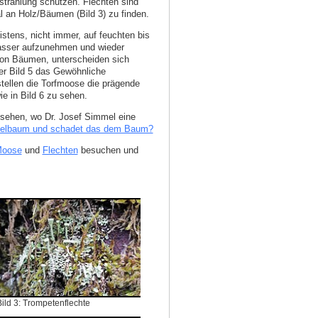
nstrahlung schützen. Flechten sind
 an Holz/Bäumen (Bild 3) zu finden.
tens, nicht immer, auf feuchten bis
Wasser aufzunehmen und wieder
 von Bäumen, unterscheiden sich
der Bild 5 das Gewöhnliche
ellen die Torfmoose die prägende
ie in Bild 6 zu sehen.
sehen, wo Dr. Josef Simmel eine
felbaum und schadet das dem Baum?
oose
und
Flechten
besuchen und
Bild 3: Trompetenflechte