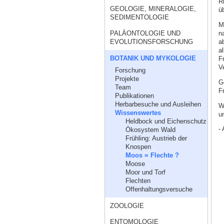
R
GEOLOGIE, MINERALOGIE,
ü
SEDIMENTOLOGIE
M
n
PALÄONTOLOGIE UND
a
EVOLUTIONSFORSCHUNG
a
BOTANIK UND MYKOLOGIE
F
V
Forschung
Projekte
G
Team
F
Publikationen
Herbarbesuche und Ausleihen
W
Wissenswertes
un
Heldbock und Eichenschutz
- 
Ökosystem Wald
Frühling: Austrieb der
Knospen
Moos = Flechte ?
Moose
Moor und Torf
Flechten
Offenhaltungsversuche
ZOOLOGIE
ENTOMOLOGIE