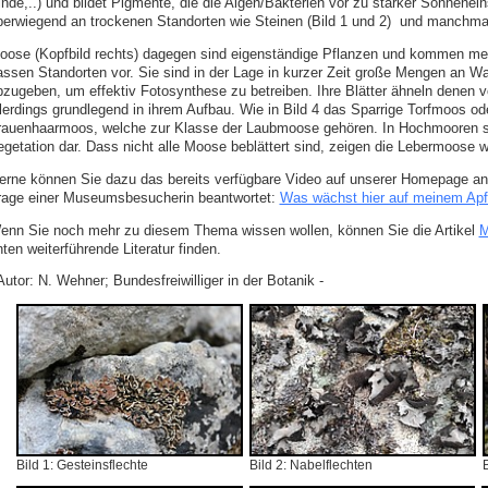
inde,..) und bildet Pigmente, die die Algen/Bakterien vor zu starker Sonnenei
berwiegend an trockenen Standorten wie Steinen (Bild 1 und 2) und manchmal
oose (Kopfbild rechts) dagegen sind eigenständige Pflanzen und kommen meis
assen Standorten vor. Sie sind in der Lage in kurzer Zeit große Mengen an 
bzugeben, um effektiv Fotosynthese zu betreiben. Ihre Blätter ähneln denen
llerdings grundlegend in ihrem Aufbau. Wie in Bild 4 das Sparrige Torfmoos o
rauenhaarmoos, welche zur Klasse der Laubmoose gehören. In Hochmooren st
egetation dar. Dass nicht alle Moose beblättert sind, zeigen die Lebermoose w
erne können Sie dazu das bereits verfügbare Video auf unserer Homepage an
rage einer Museumsbesucherin beantwortet:
Was wächst hier auf meinem Ap
enn Sie noch mehr zu diesem Thema wissen wollen, können Sie die Artikel
M
ten weiterführende Literatur finden.
Autor: N. Wehner; Bundesfreiwilliger in der Botanik -
Bild 1: Gesteinsflechte
Bild 2: Nabelflechten