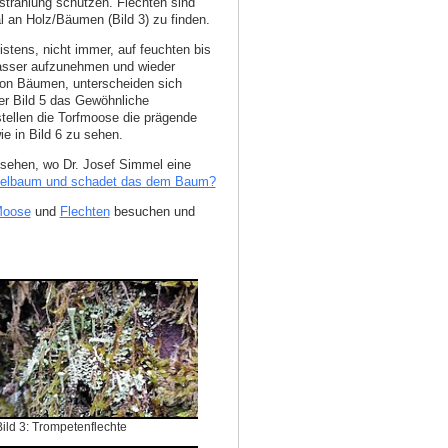
nstrahlung schützen. Flechten sind
 an Holz/Bäumen (Bild 3) zu finden.
tens, nicht immer, auf feuchten bis
Wasser aufzunehmen und wieder
 von Bäumen, unterscheiden sich
der Bild 5 das Gewöhnliche
ellen die Torfmoose die prägende
ie in Bild 6 zu sehen.
sehen, wo Dr. Josef Simmel eine
felbaum und schadet das dem Baum?
oose
und
Flechten
besuchen und
Bild 3: Trompetenflechte