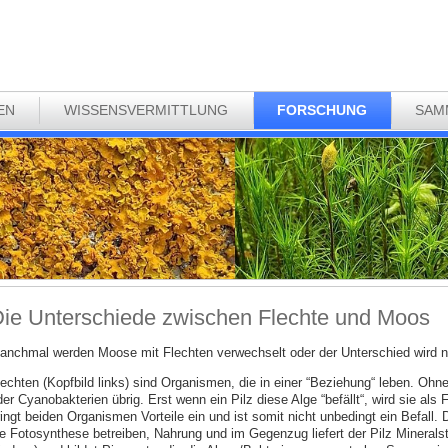
EN
WISSENSVERMITTLUNG
FORSCHUNG
SAM
ie Unterschiede zwischen Flechte und Moos
anchmal werden Moose mit Flechten verwechselt oder der Unterschied wird ni
lechten (Kopfbild links) sind Organismen, die in einer “Beziehung“ leben. Ohn
er Cyanobakterien übrig. Erst wenn ein Pilz diese Alge “befällt“, wird sie als
ingt beiden Organismen Vorteile ein und ist somit nicht unbedingt ein Befall. 
ie Fotosynthese betreiben, Nahrung und im Gegenzug liefert der Pilz Minerals