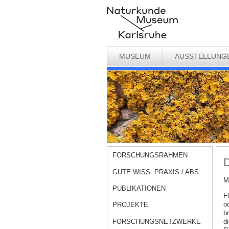
MUSEUM
AUSSTELLUNG
FORSCHUNGSRAHMEN
D
GUTE WISS. PRAXIS / ABS
M
PUBLIKATIONEN
F
od
PROJEKTE
br
FORSCHUNGSNETZWERKE
d