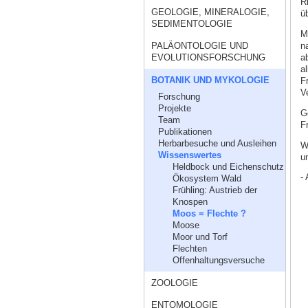
R
GEOLOGIE, MINERALOGIE,
ü
SEDIMENTOLOGIE
M
n
PALÄONTOLOGIE UND
a
EVOLUTIONSFORSCHUNG
a
BOTANIK UND MYKOLOGIE
F
V
Forschung
Projekte
G
Team
F
Publikationen
Herbarbesuche und Ausleihen
W
Wissenswertes
un
Heldbock und Eichenschutz
- 
Ökosystem Wald
Frühling: Austrieb der
Knospen
Moos = Flechte ?
Moose
Moor und Torf
Flechten
Offenhaltungsversuche
ZOOLOGIE
ENTOMOLOGIE