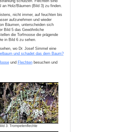
nstrahlung schützen. Flechten sind
 an Holz/Bäumen (Bild 3) zu finden.
tens, nicht immer, auf feuchten bis
Wasser aufzunehmen und wieder
 von Bäumen, unterscheiden sich
der Bild 5 das Gewöhnliche
ellen die Torfmoose die prägende
ie in Bild 6 zu sehen.
sehen, wo Dr. Josef Simmel eine
felbaum und schadet das dem Baum?
oose
und
Flechten
besuchen und
Bild 3: Trompetenflechte