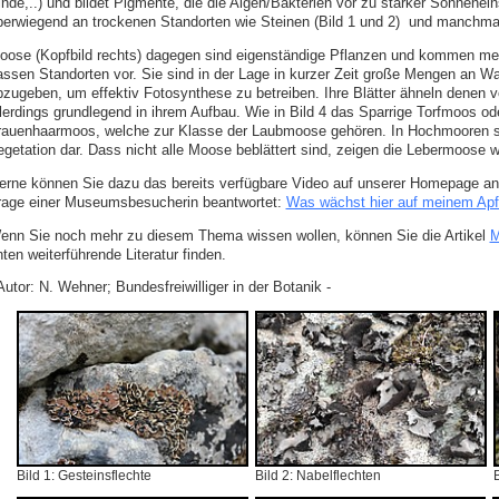
inde,..) und bildet Pigmente, die die Algen/Bakterien vor zu starker Sonnenei
berwiegend an trockenen Standorten wie Steinen (Bild 1 und 2) und manchmal
oose (Kopfbild rechts) dagegen sind eigenständige Pflanzen und kommen meis
assen Standorten vor. Sie sind in der Lage in kurzer Zeit große Mengen an 
bzugeben, um effektiv Fotosynthese zu betreiben. Ihre Blätter ähneln denen
llerdings grundlegend in ihrem Aufbau. Wie in Bild 4 das Sparrige Torfmoos o
rauenhaarmoos, welche zur Klasse der Laubmoose gehören. In Hochmooren st
egetation dar. Dass nicht alle Moose beblättert sind, zeigen die Lebermoose w
erne können Sie dazu das bereits verfügbare Video auf unserer Homepage an
rage einer Museumsbesucherin beantwortet:
Was wächst hier auf meinem Ap
enn Sie noch mehr zu diesem Thema wissen wollen, können Sie die Artikel
M
ten weiterführende Literatur finden.
Autor: N. Wehner; Bundesfreiwilliger in der Botanik -
Bild 1: Gesteinsflechte
Bild 2: Nabelflechten