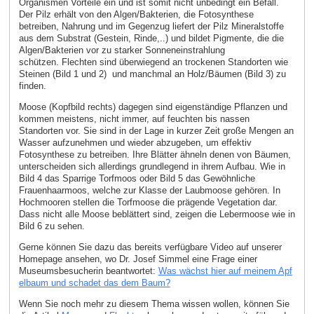
Organismen Vorteile ein und ist somit nicht unbedingt ein Befall.
Der Pilz erhält von den Algen/Bakterien, die Fotosynthese
betreiben, Nahrung und im Gegenzug liefert der Pilz Mineralstoffe
aus dem Substrat (Gestein, Rinde,..) und bildet Pigmente, die die
Algen/Bakterien vor zu starker Sonneneinstrahlung
schützen. Flechten sind überwiegend an trockenen Standorten wie
Steinen (Bild 1 und 2) und manchmal an Holz/Bäumen (Bild 3) zu
finden.
Moose (Kopfbild rechts) dagegen sind eigenständige Pflanzen und
kommen meistens, nicht immer, auf feuchten bis nassen
Standorten vor. Sie sind in der Lage in kurzer Zeit große Mengen an
Wasser aufzunehmen und wieder abzugeben, um effektiv
Fotosynthese zu betreiben. Ihre Blätter ähneln denen von Bäumen,
unterscheiden sich allerdings grundlegend in ihrem Aufbau. Wie in
Bild 4 das Sparrige Torfmoos oder Bild 5 das Gewöhnliche
Frauenhaarmoos, welche zur Klasse der Laubmoose gehören. In
Hochmooren stellen die Torfmoose die prägende Vegetation dar.
Dass nicht alle Moose beblättert sind, zeigen die Lebermoose wie in
Bild 6 zu sehen.
Gerne können Sie dazu das bereits verfügbare Video auf unserer
Homepage ansehen, wo Dr. Josef Simmel eine Frage einer
Museumsbesucherin beantwortet:
Was wächst hier auf meinem Apf
elbaum und schadet das dem Baum?
Wenn Sie noch mehr zu diesem Thema wissen wollen, können Sie