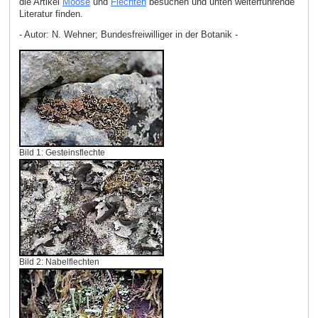
die Artikel
Moose
und
Flechten
besuchen und unten weiterführende
Literatur finden.
- Autor: N. Wehner; Bundesfreiwilliger in der Botanik -
Bild 1: Gesteinsflechte
Bild 2: Nabelflechten