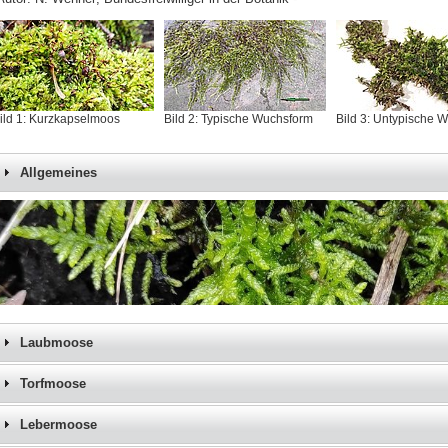
ild 1: Kurzkapselmoos
Bild 2: Typische Wuchsform
Bild 3: Untypische 
Allgemeines
Laubmoose
Torfmoose
Lebermoose