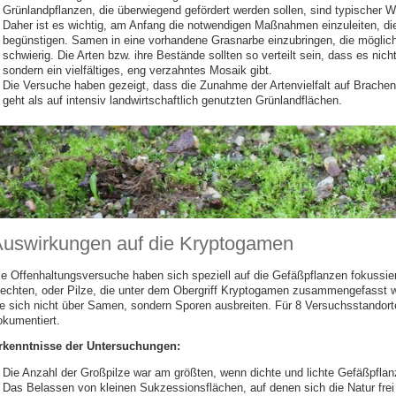
Grünlandpflanzen, die überwiegend gefördert werden sollen, sind typischer W
Daher ist es wichtig, am Anfang die notwendigen Maßnahmen einzuleiten, die
begünstigen. Samen in eine vorhandene Grasnarbe einzubringen, die möglichs
schwierig. Die Arten bzw. ihre Bestände sollten so verteilt sein, dass es nich
sondern ein vielfältiges, eng verzahntes Mosaik gibt.
Die Versuche haben gezeigt, dass die Zunahme der Artenvielfalt auf Brachen 
geht
als auf intensiv landwirtschaftlich genutzten Grünlandflächen.
uswirkungen auf die Kryptogamen
ie Offenhaltungsversuche haben sich speziell auf die Gefäßpflanzen fokussier
lechten, oder Pilze, die unter dem Obergriff Kryptogamen zusammengefasst w
ie sich nicht über Samen, sondern Sporen ausbreiten. Für 8 Versuchsstandor
okumentiert.
rkenntnisse der Untersuchungen:
Die Anzahl der Großpilze war am größten, wenn dichte und lichte Gefäßpflanz
Das Belassen von kleinen Sukzessionsflächen, auf denen sich die Natur frei