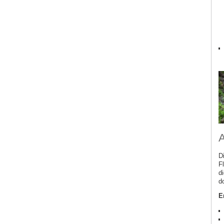
A
D
F
d
d
E