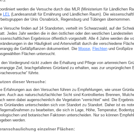
975.
oordiniert werden die Versuche durch das MLR (Ministerium für Ländlichen R
ie
LEL
(Landesanstalt für Ernährung und Ländlichen Raum). Die wissenschaftl
rbeitsgruppen der Unis Osnabrück, Regensburg und Tübingen übernommen.
ie Versuche finden auf 14 Standorten, verteilt im Schwarzwald, auf der Schwä
tatt. Jedes Jahr werden die in den östlichen oder den westlichen Landesteile
issenschaftlichen Ergebnisse öffentlich vorgestellt. Alle 4 Jahre werden die 
eränderungen in der Häufigkeit und Artenvielfalt durch die verschiedene Fläch
orrangig die Gefäßpflanzen dokumentiert. Die
Moose
,
Flechten
und Großpilze 
usgewählten Flächen untersucht.
n den Vordergrund rückt zudem die Erhaltung und Pflege von artenreichem Gr
orrangige Ziel, brachgefallenes Grünland zu erhalten, was zur ursprünglichen
Bracheversuche“ führte.
utzen dieser Versuche:
ie Erfahrungen aus den Versuchen führen zu Empfehlungen, wie unser Grünlan
ann. Auch aus naturschutzfachlicher Sicht sind Kontrolliertes Brennen, Mulc
uch wenn dabei augenscheinlich die Vegetation “vernichtet“ wird. Die Ergebn
es Grünlandes unterscheiden sich von Standort zu Standort. Daher ist es not
flegemaßnahmen zu bearbeiten, die sich in Lage, Höhe, Temperatur, Bodenty
eologischen und botanischen Faktoren unterscheiden. Nur so können Empfehlu
egeben werden.
eranschaulichung einzelner Flächen: