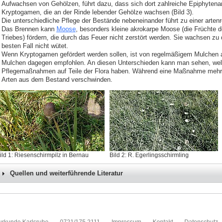
Aufwachsen von Gehölzen, führt dazu, dass sich dort zahlreiche Epiphytenar
Kryptogamen, die an der Rinde lebender Gehölze wachsen (Bild 3).
Die unterschiedliche Pflege der Bestände nebeneinander führt zu einer artenr
Das Brennen kann
Moose
, besonders kleine akrokarpe Moose (die Früchte 
Triebes) fördern, die durch das Feuer nicht zerstört werden. Sie wachsen z
besten Fall nicht wütet.
Wenn Kryptogamen gefördert werden sollen, ist von regelmäßigem Mulchen a
Mulchen dagegen empfohlen. An diesen Unterschieden kann man sehen, wel
Pflegemaßnahmen auf Teile der Flora haben. Während eine Maßnahme mehrere
Arten aus dem Bestand verschwinden.
ild 1: Riesenschirmpilz in Bernau
Bild 2: R. Egerlingsschirmling
Quellen und weiterführende Literatur