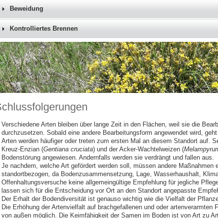
Beweidung
Kontrolliertes Brennen
chlussfolgerungen
Verschiedene Arten bleiben über lange Zeit in den Flächen, weil sie die Bea
durchzusetzen. Sobald eine andere Bearbeitungsform angewendet wird, geht 
Arten werden häufiger oder treten zum ersten Mal an diesem Standort auf. Se
Kreuz‑Enzian (
Gentiana cruciata
) und der Acker-Wachtelweizen (
Melampyrum
Bodenstörung angewiesen. Andernfalls werden sie verdrängt und fallen aus.
Je nachdem, welche Art gefördert werden soll, müssen andere Maßnahmen e
standortbezogen, da Bodenzusammensetzung, Lage, Wasserhaushalt, Klima v
Offenhaltungsversuche keine allgemeingültige Empfehlung für jegliche Pf
lassen sich für die Entscheidung vor Ort an den Standort angepasste Empfeh
Der Erhalt der Bodendiversität ist genauso wichtig wie die Vielfalt der Pflan
Die Erhöhung der Artenvielfalt auf brachgefallenen und oder artenverarmten 
von außen möglich. Die Keimfähigkeit der Samen im Boden ist von Art zu Art