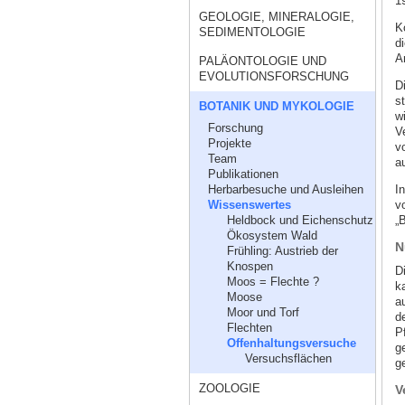
1
GEOLOGIE, MINERALOGIE,
K
SEDIMENTOLOGIE
d
A
PALÄONTOLOGIE UND
EVOLUTIONSFORSCHUNG
D
s
BOTANIK UND MYKOLOGIE
w
Forschung
V
Projekte
v
Team
a
Publikationen
I
Herbarbesuche und Ausleihen
v
Wissenswertes
„
Heldbock und Eichenschutz
Ökosystem Wald
N
Frühling: Austrieb der
Knospen
D
Moos = Flechte ?
k
Moose
a
Moor und Torf
d
Flechten
P
Offenhaltungsversuche
g
Versuchsflächen
g
ZOOLOGIE
V