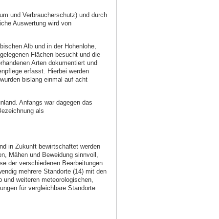
aum und Verbraucherschutz) und durch
iche Auswertung wird von
bischen Alb und in der Hohenlohe,
n gelegenen Flächen besucht und die
vorhandenen Arten dokumentiert und
enpflege erfasst. Hierbei werden
wurden bislang einmal auf acht
ünland. Anfangs war dagegen das
 Bezeichnung als
d in Zukunft bewirtschaftet werden
hen, Mähen und Beweidung sinnvoll,
isse der verschiedenen Bearbeitungen
wendig mehrere Standorte (14) mit den
p und weiteren meteorologischen,
ngen für vergleichbare Standorte