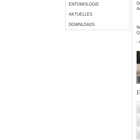
D
ENTOMOLOGIE
A
AKTUELLES
DOWNLOADS
W
Q
- 