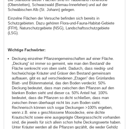
(Oberstetten), Schwarzwald (Bernau-Innerlehen) und auf der
Schwäbischen Alb (St. Johann) gelegen.
Einzelne Flächen der Versuche befinden sich bereits in
Schutzgebieten. Dazu gehören Flora-und-Fauna-Habitat-Gebiete
(FFH), Naturschutzgebiete (NSG), Landschaftsschutzgebiete
(LSG).
Wichtige Fachwörter:
Deckung einzelner Pflanzengemeinschaften auf einer Fläche.
„Deckung“ ist immer so gemeint, wie man den Bestand/ die
Fläche senkrecht von oben sieht. Dadurch, dass niedrig- und
hochwüchsige Kräuter und Gräser den Bestand gemeinsam
aufbauen, gibt es auf verschiedenen „Etagen“ des Grünlandes
Blatt- und Blütenmaterial, das den Boden verdeckt. 50%
Deckung bedeutet, dass man zwischen den Pflanzen auf den
blanken Boden sieht und dieser ca. 50% Anteil hat. 100%
bedeutet, dass die Pflanzen so dicht schließen, dass man
zwischen ihnen überhaupt nicht bis zum Boden sieht.
Rechnerisch können sich sogar Deckungen >100% ergeben,
wenn z.B. eine ± geschlossene Moosdecke, eine dichte
Krautschicht sowie eine ausgeprägte Obergrasschicht vorhanden
sind, die jeweils für sich allein schon hohe Deckungswerte haben.
Unter Kräuter werden all die Pflanzen gezählt, die weder Gehölz