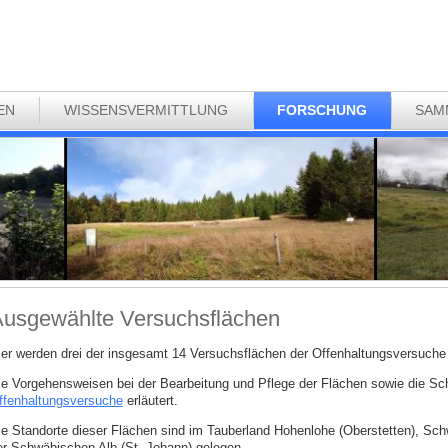
EN
WISSENSVERMITTLUNG
FORSCHUNG
SAM
usgewählte Versuchsflächen
ier werden drei der insgesamt 14 Versuchsflächen der Offenhaltungsversuche v
ie Vorgehensweisen bei der Bearbeitung und Pflege der Flächen sowie die Sch
ffenhaltungsversuche
erläutert.
ie Standorte dieser Flächen sind im Tauberland Hohenlohe (Oberstetten), Sch
er Schwäbischen Alb (St. Johann) gelegen.