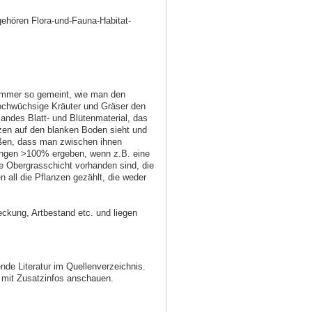
gehören Flora-und-Fauna-Habitat-
 immer so gemeint, wie man den
hochwüchsige Kräuter und Gräser den
ndes Blatt- und Blütenmaterial, das
en auf den blanken Boden sieht und
ießen, dass man zwischen ihnen
ungen >100% ergeben, wenn z.B. eine
e Obergrasschicht vorhanden sind, die
 all die Pflanzen gezählt, die weder
ckung, Artbestand etc. und liegen
de Literatur im Quellenverzeichnis.
 mit Zusatzinfos anschauen.