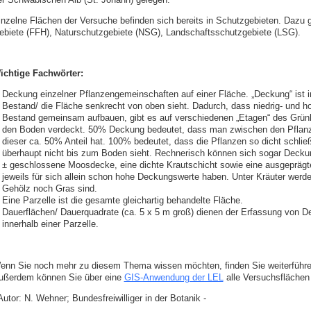
inzelne Flächen der Versuche befinden sich bereits in Schutzgebieten. Dazu 
ebiete (FFH), Naturschutzgebiete (NSG), Landschaftsschutzgebiete (LSG).
ichtige Fachwörter:
Deckung einzelner Pflanzengemeinschaften auf einer Fläche. „Deckung“ ist
Bestand/ die Fläche senkrecht von oben sieht. Dadurch, dass niedrig- und 
Bestand gemeinsam aufbauen, gibt es auf verschiedenen „Etagen“ des Grünla
den Boden verdeckt. 50% Deckung bedeutet, dass man zwischen den Pflanz
dieser ca. 50% Anteil hat. 100% bedeutet, dass die Pflanzen so dicht schl
überhaupt nicht bis zum Boden sieht. Rechnerisch können sich sogar Deck
± geschlossene Moosdecke, eine dichte Krautschicht sowie eine ausgeprägt
jeweils für sich allein schon hohe Deckungswerte haben. Unter Kräuter werden
Gehölz noch Gras sind.
Eine Parzelle ist die gesamte gleichartig behandelte Fläche.
Dauerflächen/ Dauerquadrate (ca. 5 x 5 m groß) dienen der Erfassung von De
innerhalb einer Parzelle.
enn Sie noch mehr zu diesem Thema wissen möchten, finden Sie weiterführen
ußerdem können Sie über eine
GIS‑Anwendung der LEL
alle Versuchsflächen
Autor: N. Wehner; Bundesfreiwilliger in der Botanik -