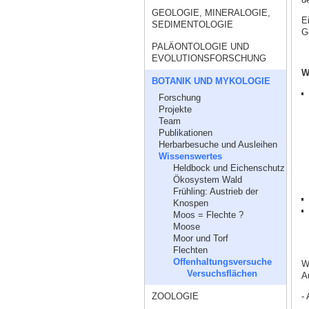
GEOLOGIE, MINERALOGIE,
E
SEDIMENTOLOGIE
G
PALÄONTOLOGIE UND
EVOLUTIONSFORSCHUNG
W
BOTANIK UND MYKOLOGIE
Forschung
Projekte
Team
Publikationen
Herbarbesuche und Ausleihen
Wissenswertes
Heldbock und Eichenschutz
Ökosystem Wald
Frühling: Austrieb der
Knospen
Moos = Flechte ?
Moose
Moor und Torf
Flechten
Offenhaltungsversuche
W
Versuchsflächen
A
- 
ZOOLOGIE