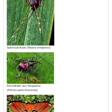
Spitzkopfzikade (
Maana emeljanovi
)
Rüsselkäfer aus Neuguinea
(
Rhinoscapha fenestrata
)