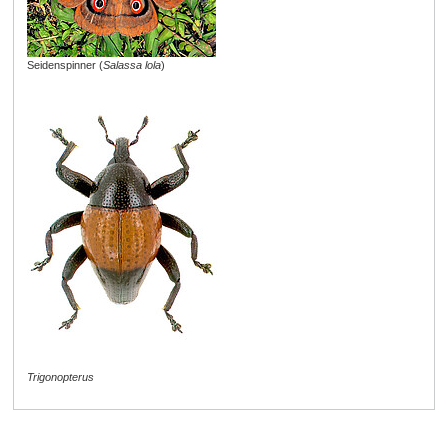
Seidenspinner (
Salassa lola
)
Trigonopterus