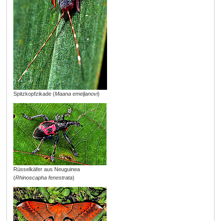
Spitzkopfzikade (
Maana emeljanovi
)
Rüsselkäfer aus Neuguinea
(
Rhinoscapha fenestrata
)