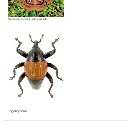
Seidenspinner (
Salassa lola
)
Trigonopterus