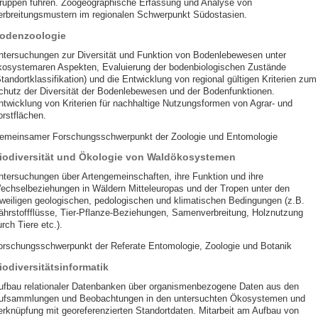
ruppen führen. Zoogeographische Erfassung und Analyse von
erbreitungsmustern im regionalen Schwerpunkt Südostasien.
odenzoologie
ntersuchungen zur Diversität und Funktion von Bodenlebewesen unter
kosystemaren Aspekten, Evaluierung der bodenbiologischen Zustände
tandortklassifikation) und die Entwicklung von regional gültigen Kriterien zum
chutz der Diversität der Bodenlebewesen und der Bodenfunktionen.
ntwicklung von Kriterien für nachhaltige Nutzungsformen von Agrar- und
orstflächen.
emeinsamer Forschungsschwerpunkt der Zoologie und Entomologie
iodiversität und Ökologie von Waldökosystemen
ntersuchungen über Artengemeinschaften, ihre Funktion und ihre
echselbeziehungen in Wäldern Mitteleuropas und der Tropen unter den
eweiligen geologischen, pedologischen und klimatischen Bedingungen (z.B.
ährstoffflüsse, Tier-Pflanze-Beziehungen, Samenverbreitung, Holznutzung
rch Tiere etc.).
orschungsschwerpunkt der Referate Entomologie, Zoologie und Botanik
iodiversitätsinformatik
ufbau relationaler Datenbanken über organismenbezogene Daten aus den
ufsammlungen und Beobachtungen in den untersuchten Ökosystemen und
erknüpfung mit georeferenzierten Standortdaten. Mitarbeit am Aufbau von