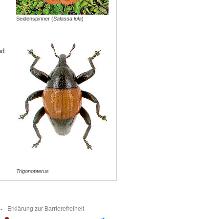
Seidenspinner (
Salassa lola
)
nd
Trigonopterus
Erklärung zur Barrierefreiheit