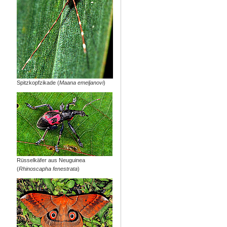
Spitzkopfzikade (
Maana emeljanovi
)
Rüsselkäfer aus Neuguinea
(
Rhinoscapha fenestrata
)