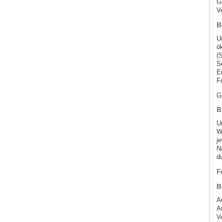
G
V
B
U
ö
(S
S
E
F
G
B
U
W
j
N
du
F
B
A
A
V