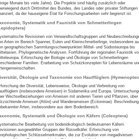
inige Monate bis viele Jahre). Die Projekte sind häufig zusätzlich oder
berwiegend durch Drittmittel des Bundes, des Landes oder privater Stiftungen
nanziert, da der hauseigene Etat für Forschungsarbeiten sehr begrenzt ist.
axonomie, Systematik und Faunistik von Schmetterlingen
Lepidoptera)
ystematische Revisionen von Verwandtschaftsgruppen und Neubeschreibung
on Arten im Bereich Spanner, Eulen und Kleinschmetterlinge, insbesondere a
en geographischen Sammlungsschwerpunkten Mittel- und Südosteuropa bis
ittelasien. Phylogenetische Analysen. Fortführung der regionalen Faunistik vo
itteleuropa. Erforschung der Biologie und Ökologie von Schmetterlingen
erschiedener Familien. Erarbeitung von Schutzkonzepten für Lebensräume un
rtengemeinschaften.
iversität, Ökologie und Taxonomie von Hautflüglern (Hymenopter
rforschung der Diversität, Lebensweise, Ökologie und Verbreitung von
autflüglern (insbesondere Ameisen) in Südamerika und Europa. Untersuchung
ber Wechselbeziehungen von Ameisen mit anderen Tieren und Pflanzen, über
ilzzüchtende Ameisen (Attini) und Wanderameisen (Ecitoninae). Beschreibung
nbekannter Arten, insbesondere aus dem Bodenbereich.
axonomie, Systematik und Ökologie von Käfern (Coleoptera)
ystematische Bearbeitung von bodenökologisch bedeutsamen Käfern.
evisionen ausgewählter Gruppen der Rüsselkäfer. Erforschung von
orphologischen Schlüsselmerkmalen, die zur Evolution von megadiversen