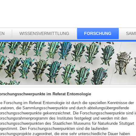
EN
WISSENSVERMITTLUNG
FORSCHUNG
SAM
orschungsschwerpunkte im Referat Entomologie
ie Forschung im Referat Entomologie ist durch die speziellen Kenntnisse der
uratoren, die Sammlungsschwerpunkte und durch abteilungsübergreifende
orschungsschwerpunkte gekennzeichnet. Die Forschungsschwerpunkte sind 
orschungsrahmenprogramm des Institutes festgelegt und werden mit den
orschungsschwerpunkten des Staatlichen Museums für Naturkunde Stuttgart
bgestimmt. Den Forschungsschwerpunkten sind die laufenden
orschungsprojekte zugeordnet, die eine sehr unterschiedliche Dauer haben