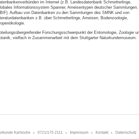
atenbankenverbünden im Internet (z.B. Landesdatenbank Schmetterlinge,
lobales Informationssystem Spanner, Ameisentypen deutscher Sammlungen,
BIF). Aufbau von Datenbanken zu den Sammlungen des SMNK und von
iteraturdatenbanken z.B. über Schmetterlinge, Ameisen, Bodenzoologie,
ropenökologie.
bteilungsübergreifender Forschungsschwerpunkt der Entomologie, Zoologie u
otanik, vielfach in Zusammenarbeit mit dem Stuttgarter Naturkundemuseum.
urkunde Karlsruhe
0721/175 2111
Impressum
Kontakt
Datenschutz