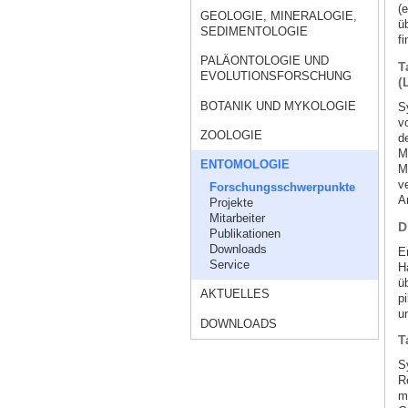
(e
GEOLOGIE, MINERALOGIE,
ü
SEDIMENTOLOGIE
fi
PALÄONTOLOGIE UND
T
EVOLUTIONSFORSCHUNG
(
BOTANIK UND MYKOLOGIE
S
v
ZOOLOGIE
d
M
ENTOMOLOGIE
M
v
Forschungsschwerpunkte
A
Projekte
Mitarbeiter
D
Publikationen
Downloads
E
Service
H
ü
AKTUELLES
p
u
DOWNLOADS
T
S
R
m