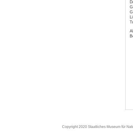
D
G
G
L
T
A
B
Copyright 2020 Staatliches Museum für Nat