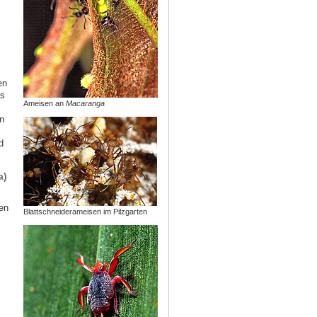
en
us
Ameisen an
Macaranga
n
d
a)
en
Blattschneiderameisen im Pilzgarten