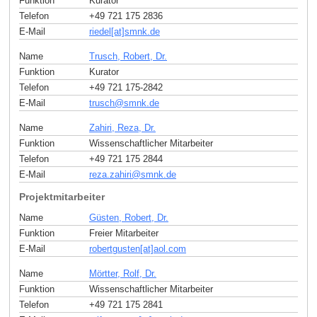
Funktion
Kurator
Telefon
+49 721 175 2836
E-Mail
riedel[at]smnk
.
de
Name
Trusch, Robert, Dr.
Funktion
Kurator
Telefon
+49 721 175-2842
E-Mail
trusch
@
smnk
.
de
Name
Zahiri, Reza, Dr.
Funktion
Wissenschaftlicher Mitarbeiter
Telefon
+49 721 175 2844
E-Mail
reza.zahiri
@
smnk
.
de
Projektmitarbeiter
Name
Güsten, Robert, Dr.
Funktion
Freier Mitarbeiter
E-Mail
robertgusten[at]aol
.
com
Name
Mörtter, Rolf, Dr.
Funktion
Wissenschaftlicher Mitarbeiter
Telefon
+49 721 175 2841