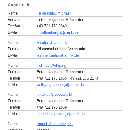
Angestellte
Name
Falkenberg, Michael
Funktion
Entomologischer Präparator
Telefon
+49 721 175 2840
E-Mail
m.falkenberg[at]smnk
.
de
Name
Fondjo, Jeanne, Dr.
Funktion
Wissenschaftliche Volontärin
E-Mail
jeanne.fondjo[at]smnk
.
de
Name
Hohner, Wolfgang
Funktion
Entomologischer Präparator
Telefon
+49 721 175 2838 +49 721 175 2173
E-Mail
wolfgang.hohner[at]smnk
.
de
Name
Ivković, Slobodan, Dr.
Funktion
Entomologischer Präparator
Telefon
+49 721 175 2839
E-Mail
slobodan.ivkovic[at]smnk
.
de
Name
Riedel, Alexander, Dr.