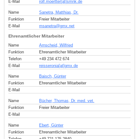
E-Mail
rolf.moertter[at]smnk
.
de
Name
Sanetra, Matthias, Dr.
Funktion
Freier Mitarbeiter
E-Mail
msanetra
@
gmx
.
net
Ehrenamtlicher Mitarbeiter
Name
Arnscheid, Wilfried
Funktion
Ehrenamtlicher Mitarbeiter
Telefon
+49 234 472 674
E-Mail
reisseronia[at]gmx
.
de
Name
Baisch, Günter
Funktion
Ehrenamtlicher Mitarbeiter
E-Mail
Name
Bücher, Thomas, Dr. med. vet.
Funktion
Freier Mitarbeiter
E-Mail
Name
Ebert, Günter
Funktion
Ehrenamtlicher Mitarbeiter
Telefon
+49 721 175 2840