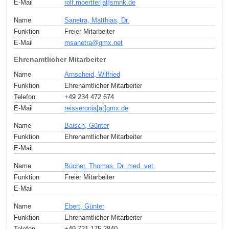
E-Mail
rolf.moertter[at]smnk
.
de
Name
Sanetra, Matthias, Dr.
Funktion
Freier Mitarbeiter
E-Mail
msanetra
@
gmx
.
net
Ehrenamtlicher Mitarbeiter
Name
Arnscheid, Wilfried
Funktion
Ehrenamtlicher Mitarbeiter
Telefon
+49 234 472 674
E-Mail
reisseronia[at]gmx
.
de
Name
Baisch, Günter
Funktion
Ehrenamtlicher Mitarbeiter
E-Mail
Name
Bücher, Thomas, Dr. med. vet.
Funktion
Freier Mitarbeiter
E-Mail
Name
Ebert, Günter
Funktion
Ehrenamtlicher Mitarbeiter
Telefon
+49 721 175 2840