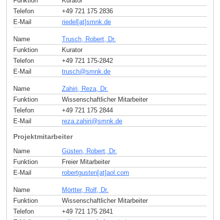
Funktion
Kurator
Telefon
+49 721 175 2836
E-Mail
riedel[at]smnk
.
de
Name
Trusch, Robert, Dr.
Funktion
Kurator
Telefon
+49 721 175-2842
E-Mail
trusch
@
smnk
.
de
Name
Zahiri, Reza, Dr.
Funktion
Wissenschaftlicher Mitarbeiter
Telefon
+49 721 175 2844
E-Mail
reza.zahiri
@
smnk
.
de
Projektmitarbeiter
Name
Güsten, Robert, Dr.
Funktion
Freier Mitarbeiter
E-Mail
robertgusten[at]aol
.
com
Name
Mörtter, Rolf, Dr.
Funktion
Wissenschaftlicher Mitarbeiter
Telefon
+49 721 175 2841