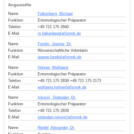
Angestellte
Name
Falkenberg, Michael
Funktion
Entomologischer Präparator
Telefon
+49 721 175 2840
E-Mail
m.falkenberg[at]smnk
.
de
Name
Fondjo, Jeanne, Dr.
Funktion
Wissenschaftliche Volontärin
E-Mail
jeanne.fondjo[at]smnk
.
de
Name
Hohner, Wolfgang
Funktion
Entomologischer Präparator
Telefon
+49 721 175 2838 +49 721 175 2173
E-Mail
wolfgang.hohner[at]smnk
.
de
Name
Ivković, Slobodan, Dr.
Funktion
Entomologischer Präparator
Telefon
+49 721 175 2839
E-Mail
slobodan.ivkovic[at]smnk
.
de
Name
Riedel, Alexander, Dr.