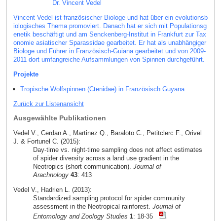
Dr. Vincent Vedel
Vincent Vedel ist französischer Biologe und hat über ein evolutionsb
iologisches Thema promoviert. Danach hat er sich mit Populationsg
enetik beschäftigt und am Senckenberg-Institut in Frankfurt zur Tax
onomie asiatischer Sparassidae gearbeitet. Er hat als unabhängiger
Biologe und Führer in Französisch-Guiana gearbeitet und von 2009-
2011 dort umfangreiche Aufsammlungen von Spinnen durchgeführt.
Projekte
Tropische Wolfspinnen (Ctenidae) in Französisch Guyana
Zurück zur Listenansicht
Ausgewählte Publikationen
Vedel V., Cerdan A., Martinez Q., Baraloto C., Petitclerc F., Orivel
J. & Fortunel C. (2015):
Day-time vs. night-time sampling does not affect estimates
of spider diversity across a land use gradient in the
Neotropics (short communication).
Journal of
Arachnology
43
: 413
Vedel V., Hadrien L. (2013):
Standardized sampling protocol for spider community
assessment in the Neotropical rainforest.
Journal of
Entomology and Zoology Studies
1
: 18-35