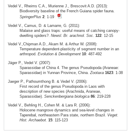
Vedel V., Rheims C.A., Murienne J., Brescovit A.D. (2013):
Biodiversity baseline of the French Guiana spider fauna.
SpringerPlus
2
: 1-19
Vedel V., Camus, D. & Lamarre, G. (2011):
Malaise and glass traps: useful means of catching canopy-
dwelling spiders?.
Newsl. Br. arachnol. Soc.
122
: 12-15
Vedel V.,Chipman A.D., Akam M. & Arthur W. (2008):
Temperature dependent-plasticity of segment number in an
arthropod.
Evolution & Development
10
: 487-492
Jäger P., Vedel V. (2007):
Sparassidae of China 4. The genus Pseudopoda (Araneae:
Sparassidae) in Yunnan Province, China.
Zootaxa
1623
: 1-38
Jaeger P., Pathoumthong B. & Vedel V. (2006):
First record of the genus Pseudopoda in Laos with
description of new species (Arachnida, Araneae,
Sparassidae).
Senckenbergiana biologica
86
: 219-228
Vedel V., Behling H., Cohen M. & Lara R. (2006):
Holocene mangrove dynamics and sea-level changes in
Taperebal, northeastern Para state, northern Brazil.
Veget.
Hist. Archaebot.
15
: 115-123