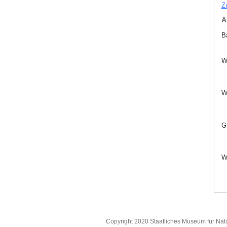
Z
A
B
W
W
Gr
W
Copyright 2020 Staatliches Museum für Nat