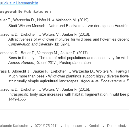
urück zur Listenansicht
usgewählte Publikationen
auer T., Warzecha D., Höfer H. & Verhaagh M. (2019):
Stadt.Wiesen.Mensch - Natur und Biodiversität vor der eigenen Haustür
arzecha D., Diekötter T., Wolters V., Jauker F. (2018):
Attractiveness of wildflower mixtures for wild bees and hoverflies depe
Conservation and Diversity
11
: 32-41
arzecha D., Bauer T., Verhaagh M., Jauker F. (2017):
Bees in the city – The role of relict populations and connectivity for wi
Across Borders, Ghent 2017
, Posterpräsentation
ass I., Albrecht J., Jauker F., Diekötter T., Warzecha D., Wolters V., Farwig 
Much more than bees - Wildflower plantings support highly diverse flowe
structurally simple agricultural landscapes.
Agriculture, Ecosystems & 
arzecha D., Diekötter T., Wolters V., Jauker F. (2016):
Intraspecific body size increases with habitat fragmentation in wild bee p
1449-1555
urkunde Karlsruhe
0721/175 2111
Impressum
Kontakt
Datenschutz