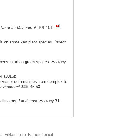
.
Natur im Museum
9
: 101-104
nds on some key plant species.
Insect
ld bees in urban green spaces.
Ecology
N. (2016):
r-visitor communities from complex to
Environment
225
: 45-53
ollinators.
Landscape Ecology
31
:
Erklärung zur Barrierefreiheit