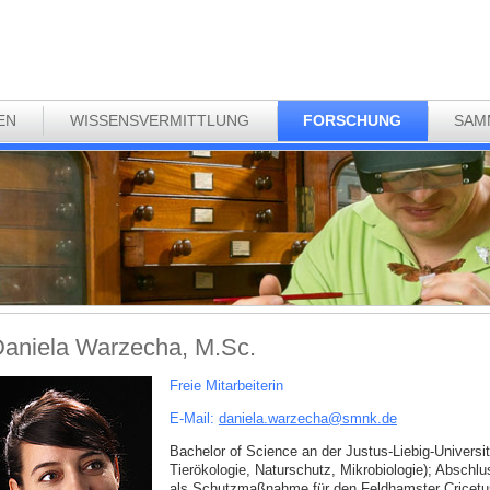
EN
WISSENSVERMITTLUNG
FORSCHUNG
SAM
aniela Warzecha, M.Sc.
Freie Mitarbeiterin
E-Mail:
daniela.warzecha
@
smnk
.
de
Bachelor of Science an der Justus-Liebig-Univers
Tierökologie, Naturschutz, Mikrobiologie); Abschlu
als Schutzmaßnahme für den Feldhamster Cricetus