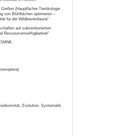
t Gießen (Hauptfächer Tierökologie
ng von Blühflächen optimieren –
ät für die Wildbienenfauna“
haften auf subventionierten
nd Ressourcenverfügbarkeit“
am SMNK.
menoptera)
odiversität, Evolution, Systematik