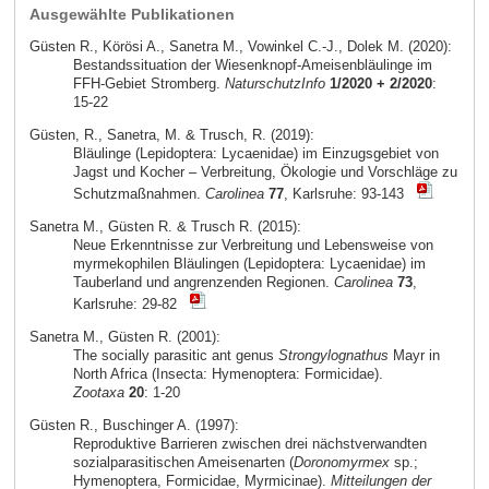
Ausgewählte Publikationen
Güsten R., Körösi A., Sanetra M., Vowinkel C.-J., Dolek M. (2020):
Bestandssituation der Wiesenknopf-Ameisenbläulinge im
FFH-Gebiet Stromberg.
NaturschutzInfo
1/2020 + 2/2020
:
15-22
Güsten, R., Sanetra, M. & Trusch, R. (2019):
Bläulinge (Lepidoptera: Lycaenidae) im Einzugsgebiet von
Jagst und Kocher – Verbreitung, Ökologie und Vorschläge zu
Schutzmaßnahmen.
Carolinea
77
, Karlsruhe: 93-143
Sanetra M., Güsten R. & Trusch R. (2015):
Neue Erkenntnisse zur Verbreitung und Lebensweise von
myrmekophilen Bläulingen (Lepidoptera: Lycaenidae) im
Tauberland und angrenzenden Regionen.
Carolinea
73
,
Karlsruhe: 29-82
Sanetra M., Güsten R. (2001):
The socially parasitic ant genus
Strongylognathus
Mayr in
North Africa (Insecta: Hymenoptera: Formicidae).
Zootaxa
20
: 1-20
Güsten R., Buschinger A. (1997):
Reproduktive Barrieren zwischen drei nächstverwandten
sozialparasitischen Ameisenarten (
Doronomyrmex
sp.;
Hymenoptera, Formicidae, Myrmicinae).
Mitteilungen der