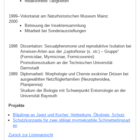
redaktionelle Tätigkeiten
1999–
Volontariat am Naturhistorischen Museum Mainz
2000
Betreuung der Insektensammlung
Mitarbeit bei Sonderausstellungen
1998
Dissertation: Sexualpheromone und reproduktive Isolation bei
Ameisen-Arten aus der „
Leptothorax
(s. str.) – Gruppe“
(Formicidae, Myrmicinae, Formicoxenini)
Promotionsstudium an der Technischen Universität
Darmstadt
1989
Diplomarbeit: Morphologie und Chemie exokriner Drüsen bei
ausgewählten Netzflüglerfamilien (Neuropteroidea,
Planipennia)
Studium der Biologie mit Schwerpunkt Entomologie an der
Universität Bayreuth
Projekte
Bläulinge an Jagst und Kocher: Verbreitung, Ökologie, Schutz
Schutzkonzepte für zwei obligat myrmekophile Schmetterlingsart
en
Zurück zur Listenansicht