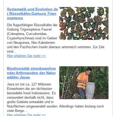
Systematik und Evolution de
r Rüsselkäfer-Gattung
Trigo
nopterus
Die flugunfähigen Rüsselkäfer der
Gattung Trigonopterus Fauvel
(Coleoptera, Curculionidae,
Cryptorhynchinae) sind im Gebiet
von Neuguinea, Neu Kaledonien
und den Pazifischen Inseln überaus artenreich vertreten. Zur Zeit
sind...
Hier erfahren Sie mehr >>
Biodiversität streubewohne
nder Arthropoden der Natur
wälder Javas
Java ist mit ca. 127 Millionen
Einwohnern die am dichtesten
besiedelte Insel Indonesiens. Es
verwundert deshalb nicht, dass
große Gebiete entwaldet und in
Nutzflächen umgewandelt wurden. Allerdings haben bislang noch
viele Berge...
Hier erfahren Sie mehr >>