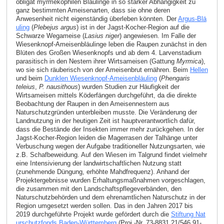
obligat myrmekophilen Bläulinge in so starker Abhängigkeit zu
ganz bestimmten Ameisenarten, dass sie ohne deren
Anwesenheit nicht eigenständig überleben könnten. Der
Argus-Blä
uling
(
Plebejus argus
) ist in der Jagst-Kocher-Region auf die
Schwarze Wegameise (
Lasius niger
) angewiesen. Im Falle der
Wiesenknopf-Ameisenbläulinge leben die Raupen zunächst in den
Blüten des Großen Wiesenknopfs und ab dem 4. Larvenstadium
parasitisch in den Nestern ihrer Wirtsameisen (Gattung
Myrmica
),
wo sie sich räuberisch von der Ameisenbrut ernähren. Beim
Hellen
und beim
Dunklen Wiesenknopf-Ameisenbläuling
(
Phengaris
teleius
,
P. nausithous
) wurden Studien zur Häufigkeit der
Wirtsameisen mittels Köderfängen durchgeführt, da die direkte
Beobachtung der Raupen in den Ameisennestern aus
Naturschutzgründen unterbleiben musste. Die Veränderung der
Landnutzung in der heutigen Zeit ist hauptverantwortlich dafür,
dass die Bestände der Insekten immer mehr zurückgehen. In der
Jagst-Kocher-Region leiden die Magerrasen der Talhänge unter
Verbuschung wegen der Aufgabe traditioneller Nutzungsarten, wie
z.B. Schafbeweidung. Auf den Wiesen im Talgrund findet vielmehr
eine Intensivierung der landwirtschaftlichen Nutzung statt
(zunehmende Düngung, erhöhte Mahdfrequenz). Anhand der
Projektergebnisse wurden Erhaltungsmaßnahmen vorgeschlagen,
die zusammen mit den Landschaftspflegeverbänden, den
Naturschutzbehörden und dem ehrenamtlichen Naturschutz in der
Region umgesetzt werden sollen. Das in den Jahren 2017 bis
2019 durchgeführte Projekt wurde gefördert durch die
Stiftung Nat
urschutzfonds Baden-Württemberg
(Proj.-Nr. 73-8831.21/546 91-