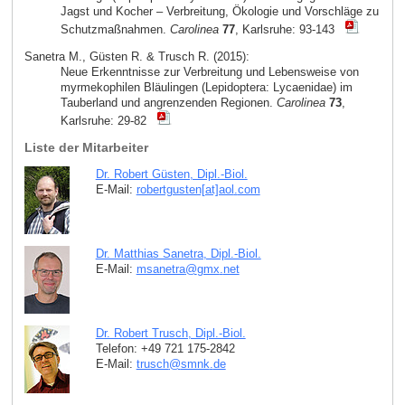
Jagst und Kocher – Verbreitung, Ökologie und Vorschläge zu
Schutzmaßnahmen.
Carolinea
77
, Karlsruhe: 93-143
Sanetra M., Güsten R. & Trusch R. (2015):
Neue Erkenntnisse zur Verbreitung und Lebensweise von
myrmekophilen Bläulingen (Lepidoptera: Lycaenidae) im
Tauberland und angrenzenden Regionen.
Carolinea
73
,
Karlsruhe: 29-82
Liste der Mitarbeiter
Dr. Robert Güsten, Dipl.-Biol.
E-Mail:
robertgusten[at]aol
.
com
Dr. Matthias Sanetra, Dipl.-Biol.
E-Mail:
msanetra
@
gmx
.
net
Dr. Robert Trusch, Dipl.-Biol.
Telefon: +49 721 175-2842
E-Mail:
trusch
@
smnk
.
de