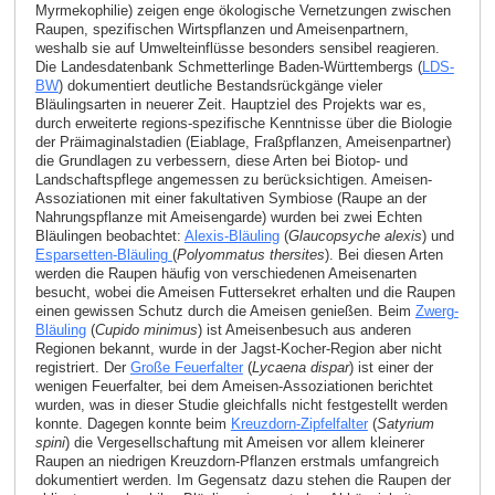
Myrmekophilie) zeigen enge ökologische Vernetzungen zwischen
Raupen, spezifischen Wirtspflanzen und Ameisenpartnern,
weshalb sie auf Umwelteinflüsse besonders sensibel reagieren.
Die Landesdatenbank Schmetterlinge Baden-Württembergs (
LDS-
BW
) dokumentiert deutliche Bestandsrückgänge vieler
Bläulingsarten in neuerer Zeit. Hauptziel des Projekts war es,
durch erweiterte regions-spezifische Kenntnisse über die Biologie
der Präimaginalstadien (Eiablage, Fraßpflanzen, Ameisenpartner)
die Grundlagen zu verbessern, diese Arten bei Biotop- und
Landschaftspflege angemessen zu berücksichtigen. Ameisen-
Assoziationen mit einer fakultativen Symbiose (Raupe an der
Nahrungspflanze mit Ameisengarde) wurden bei zwei Echten
Bläulingen beobachtet:
Alexis-Bläuling
(
Glaucopsyche alexis
) und
Esparsetten-Bläuling
(
Polyommatus thersites
). Bei diesen Arten
werden die Raupen häufig von verschiedenen Ameisenarten
besucht, wobei die Ameisen Futtersekret erhalten und die Raupen
einen gewissen Schutz durch die Ameisen genießen. Beim
Zwerg-
Bläuling
(
Cupido minimus
) ist Ameisenbesuch aus anderen
Regionen bekannt, wurde in der Jagst-Kocher-Region aber nicht
registriert. Der
Große Feuerfalter
(
Lycaena dispar
) ist einer der
wenigen Feuerfalter, bei dem Ameisen-Assoziationen berichtet
wurden, was in dieser Studie gleichfalls nicht festgestellt werden
konnte. Dagegen konnte beim
Kreuzdorn-Zipfelfalter
(
Satyrium
spini
) die Vergesellschaftung mit Ameisen vor allem kleinerer
Raupen an niedrigen Kreuzdorn-Pflanzen erstmals umfangreich
dokumentiert werden. Im Gegensatz dazu stehen die Raupen der