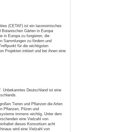
ties (CETAF) ist ein taxonomisches
 Botanischen Gärten in Europa
e in Europa zu fungieren, die
hen Sammlungen zu fördern und
effpunkt für die wichtigsten
Projekten initiiert und bei ihnen eine
 Unbekanntes Deutschland ist eine
tschlands.
 großen Tieren und Pflanzen die Arten
en Pflanzen, Pilzen und
kosysteme immens wichtig. Unter dem
orschenden eine Vielzahl von
einhaltet dieses Konsortium acht
 hinaus wird eine Vielzahl von