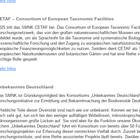
ehr Infos
ETAF – Consortium of European Taxonomic Facilities
025 tritt das SMNK CETAF bei. Das Consortium of European Taxonomic Facili
orschungsnetzwerk, das von den großen naturwissenschaftlichen Museen und
ebildet wurde, um als Sprachrohr für die Taxonomie und systematische Biologi
issenschaftliche Forschung und den Zugang zu europäischen naturhistorisc
uropäische Finanzierungsmöglichkeiten zu nutzen. Seitdem dient CETAF als Tr
uropäischen Naturkundemuseen und botanischen Gärten und hat eine Reihe von 
chtige Rolle gespielt.
ehr Infos
nbekanntes Deutschland
as SMNK ist Gründungsmitglied des Konsortiums „Unbekanntes Deutschland“.
orschungsinitiative zur Ermittlung und Bekanntmachung der Biodiversität Deu
rhebliche Teile dieser Diversität sind nach wie vor unbekannt: Kennen wir bei
och sehr gut, tun sich bei den weniger auffälligen Wirbellosen, mikroskopisch
ikroorganismen große Lücken auf. Sie sind aber für die Funktion unserer Ö
chirm „Unbekanntes Deutschland“ führt ein Konsortium von bereits über 50 F
orschungsprojekten zur Erfassung dieser versteckten Vielfalt durch. Zurzeit b
rschungsinstitute; und eine Reihe assoziierter Projekte läuft bereits. Darüber