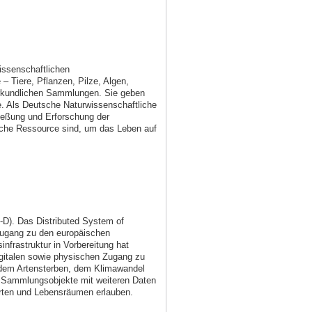
ssenschaftlichen
 Tiere, Pflanzen, Pilze, Algen,
urkundlichen Sammlungen. Sie geben
e. Als Deutsche Naturwissenschaftliche
ießung und Erforschung der
iche Ressource sind, um das Leben auf
D). Das Distributed System of
 Zugang zu den europäischen
frastruktur in Vorbereitung hat
gitalen sowie physischen Zugang zu
dem Artensterben, dem Klimawandel
en Sammlungsobjekte mit weiteren Daten
Arten und Lebensräumen erlauben.