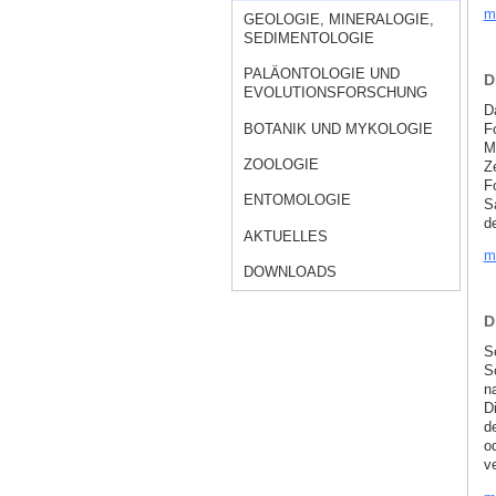
m
GEOLOGIE, MINERALOGIE,
SEDIMENTOLOGIE
PALÄONTOLOGIE UND
D
EVOLUTIONSFORSCHUNG
D
F
BOTANIK UND MYKOLOGIE
M
ZOOLOGIE
Z
F
ENTOMOLOGIE
S
d
AKTUELLES
m
DOWNLOADS
D
S
S
n
D
d
o
v