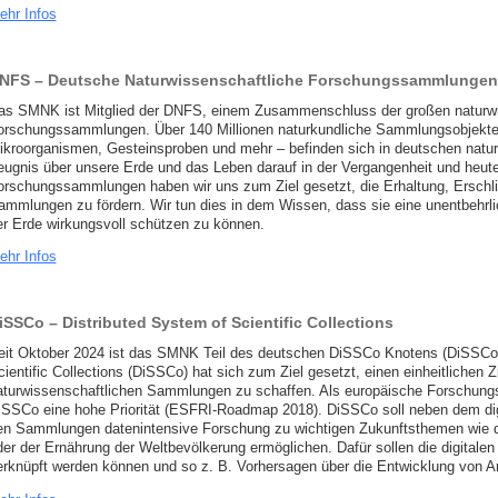
ehr Infos
NFS – Deutsche Naturwissenschaftliche Forschungssammlungen
as SMNK ist Mitglied der DNFS, einem Zusammenschluss der großen naturwi
orschungssammlungen. Über 140 Millionen naturkundliche Sammlungsobjekte –
ikroorganismen, Gesteinsproben und mehr – befinden sich in deutschen nat
eugnis über unsere Erde und das Leben darauf in der Vergangenheit und heut
orschungssammlungen haben wir uns zum Ziel gesetzt, die Erhaltung, Erschl
ammlungen zu fördern. Wir tun dies in dem Wissen, dass sie eine unentbehrl
er Erde wirkungsvoll schützen zu können.
ehr Infos
iSSCo – Distributed System of Scientific Collections
eit Oktober 2024 ist das SMNK Teil des deutschen DiSSCo Knotens (DiSSCo-
cientific Collections (DiSSCo) hat sich zum Ziel gesetzt, einen einheitlichen
aturwissenschaftlichen Sammlungen zu schaffen. Als europäische Forschungsin
iSSCo eine hohe Priorität (ESFRI-Roadmap 2018). DiSSCo soll neben dem di
en Sammlungen datenintensive Forschung zu wichtigen Zukunftsthemen wie 
der der Ernährung der Weltbevölkerung ermöglichen. Dafür sollen die digital
erknüpft werden können und so z. B. Vorhersagen über die Entwicklung von 