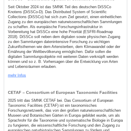
Seit Oktober 2024 ist das SMNK Teil des deutschen DiSSCo
Knotens (DiSSCo-D). Das Distributed System of Scientific
Collections (DiSSCo) hat sich zum Ziel gesetzt, einen einheitlichen
Zugang zu den europäischen naturwissenschaftlichen Sammlungen
zu schaffen. Als europäische Forschungsinfrastruktur in
Vorbereitung hat DiSSCo eine hohe Priorität (ESFRI-Roadmap
2018). DiSSCo soll neben dem digitalen sowie physischen Zugang
zu den Sammlungen datenintensive Forschung zu wichtigen
Zukunftsthemen wie dem Artensterben, dem Klimawandel oder der
Ernährung der Weltbevölkerung ermöglichen. Dafür sollen die
digitalen Sammlungsobjekte mit weiteren Daten verknüpft werden
können und so z. B. Vorhersagen über die Entwicklung von Arten
und Lebensräumen erlauben.
mehr Infos
CETAF – Consortium of European Taxonomic Facilities
2025 tritt das SMNK CETAF bei. Das Consortium of European
Taxonomic Facilities (CETAF) ist ein taxonomisches
Forschungsnetzwerk, das von den großen naturwissenschaftlichen
Museen und Botanischen Gärten in Europa gebildet wurde, um als
Sprachrohr für die Taxonomie und systematische Biologie in Europa
zu fungieren, die wissenschaftliche Forschung und den Zugang zu
europäischen naturhistorischen Sammlungen zu fördern und