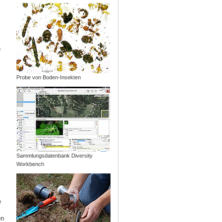
n
Probe von Boden-Insekten
Sammlungsdatenbank Diversity
Workbench
e
en