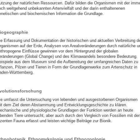
utzung der natürlichen Ressourcen. Dafür bilden die Organismen mit der imm
och weitgehend unbekannten Artenvielfalt und der darin enthaltenenen
enetischen und biochemischen Information die Grundlage.
iogeographie
ie Erfassung und Dokumentation der historischen und aktuellen Verbreitung d
rganismen auf der Erde, Analysen von Arealveränderungen durch natürliche u
nthropogene Einflüsse gewinnen vor dem Hintergrund der globalen
eränderungen (Global Change) und des Klimawandels besondere Bedeutung.
eispiele aus dem Museum sind die Aufbereitung der umfangreichen Daten zu
flanzen, Pilzen und Tieren in Form der Grundlagenwerke zum Artenschutz in
aden-Württemberg.
volutionsforschung
ie umfasst die Untersuchung von lebenden und ausgestorbenen Organismen
it dem Ziel deren Abstammung und Entwicklungsgeschichte zu klären.
echanische und physiologische Grundlagen der Funktion werden an heute
ebenden Tiere untersucht, aber auch durch den Vergleich von Fossilien mit der
ezenten Fauna erfasst und leisten wichtige Beiträge zur Bionik.
thnobotanik, Ethnomykologie und Ethnozoologie