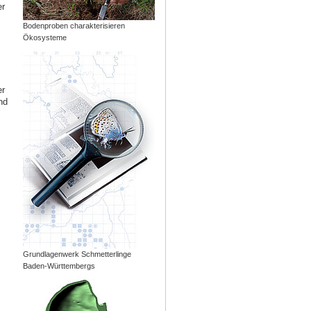
er
Bodenproben charakterisieren
Ökosysteme
er
nd
Grundlagenwerk Schmetterlinge
Baden-Württembergs