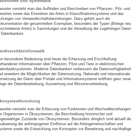
axonomie und Systematik
arunter versteht man das Auffinden und Beschreiben von Pflanzen-, Pilz- und
ierarten sowie das Einordnen der Arten in Klassifikationssysteme und das
ufzeigen von Verwandtschaftsbeziehungen. Dazu gehört auch die
okumentation der gesammelten Exemplare, besonders der Typen (Belege neu
eschriebener Arten) in Sammlungen und die Verwaltung der zugehörigen Date
n Datenbanken.
iodiversitätsinformatik
on besonderer Bedeutung sind heute die Erfassung und Erschließung
orhandener Informationen über Pflanzen, Pilze und Tiere in elektronischen
atenbanksystemen. Moderne Datenbanken verbessern die Datenverfügbarkeit
nd erweitern die Möglichkeiten der Datennutzung. Nationale und internationale
ernetzung der Daten über Portale und Informationsysteme eröffnen ganz neue
ege der Datenbearbeitung, Auswertung und Wissensverbreitung.
kosystemforschung
arunter versteht man die Erfassung von Funktionen und Wechselbeziehungen
er Organismen in Ökosystemen, die Beschreibung historischer und
egenwärtiger Zustände von Ökosystemen. Besonders dringlich sind aktuell di
valuierung der anthropogenen Einflüsse auf die Artengemeinschaften und
ysteme sowie die Entwicklung von Konzepten zur Bewahrung und nachhaltig