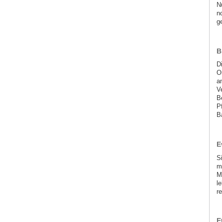
N
n
g
B
D
O
a
V
B
P
B
E
S
m
M
l
r
E