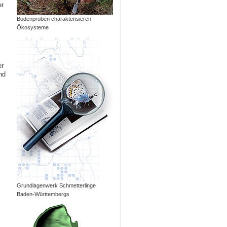
er
Bodenproben charakterisieren
Ökosysteme
er
nd
Grundlagenwerk Schmetterlinge
Baden-Württembergs