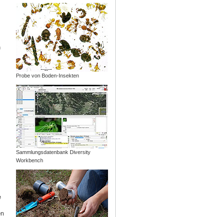
n
Probe von Boden-Insekten
Sammlungsdatenbank Diversity
Workbench
e
en