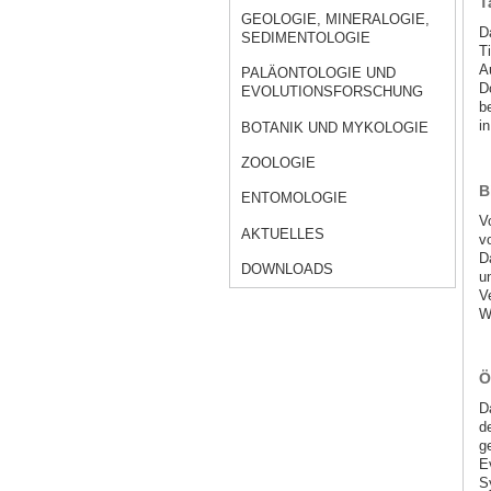
T
GEOLOGIE, MINERALOGIE,
D
SEDIMENTOLOGIE
T
A
PALÄONTOLOGIE UND
D
EVOLUTIONSFORSCHUNG
b
i
BOTANIK UND MYKOLOGIE
ZOOLOGIE
B
ENTOMOLOGIE
V
AKTUELLES
v
D
DOWNLOADS
u
V
W
Ö
D
d
g
E
S