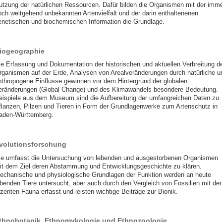
utzung der natürlichen Ressourcen. Dafür bilden die Organismen mit der imm
och weitgehend unbekannten Artenvielfalt und der darin enthaltenenen
enetischen und biochemischen Information die Grundlage.
iogeographie
ie Erfassung und Dokumentation der historischen und aktuellen Verbreitung d
rganismen auf der Erde, Analysen von Arealveränderungen durch natürliche u
nthropogene Einflüsse gewinnen vor dem Hintergrund der globalen
eränderungen (Global Change) und des Klimawandels besondere Bedeutung.
eispiele aus dem Museum sind die Aufbereitung der umfangreichen Daten zu
flanzen, Pilzen und Tieren in Form der Grundlagenwerke zum Artenschutz in
aden-Württemberg.
volutionsforschung
ie umfasst die Untersuchung von lebenden und ausgestorbenen Organismen
it dem Ziel deren Abstammung und Entwicklungsgeschichte zu klären.
echanische und physiologische Grundlagen der Funktion werden an heute
ebenden Tiere untersucht, aber auch durch den Vergleich von Fossilien mit der
ezenten Fauna erfasst und leisten wichtige Beiträge zur Bionik.
thnobotanik, Ethnomykologie und Ethnozoologie