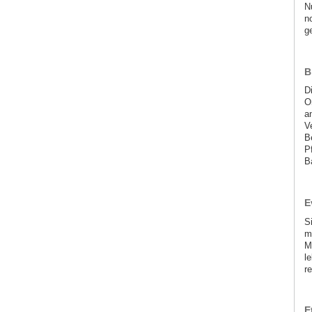
N
n
g
B
D
O
a
V
B
P
B
E
S
m
M
l
r
E