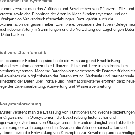
axonomie und Systematik
arunter versteht man das Auffinden und Beschreiben von Pflanzen-, Pilz- und
ierarten sowie das Einordnen der Arten in Klassifikationssysteme und das
ufzeigen von Verwandtschaftsbeziehungen. Dazu gehört auch die
okumentation der gesammelten Exemplare, besonders der Typen (Belege neu
eschriebener Arten) in Sammlungen und die Verwaltung der zugehörigen Date
n Datenbanken.
iodiversitätsinformatik
on besonderer Bedeutung sind heute die Erfassung und Erschließung
orhandener Informationen über Pflanzen, Pilze und Tiere in elektronischen
atenbanksystemen. Moderne Datenbanken verbessern die Datenverfügbarkeit
nd erweitern die Möglichkeiten der Datennutzung. Nationale und internationale
ernetzung der Daten über Portale und Informationsysteme eröffnen ganz neue
ege der Datenbearbeitung, Auswertung und Wissensverbreitung.
kosystemforschung
arunter versteht man die Erfassung von Funktionen und Wechselbeziehungen
er Organismen in Ökosystemen, die Beschreibung historischer und
egenwärtiger Zustände von Ökosystemen. Besonders dringlich sind aktuell di
valuierung der anthropogenen Einflüsse auf die Artengemeinschaften und
ysteme sowie die Entwicklung von Konzepten zur Bewahrung und nachhaltig