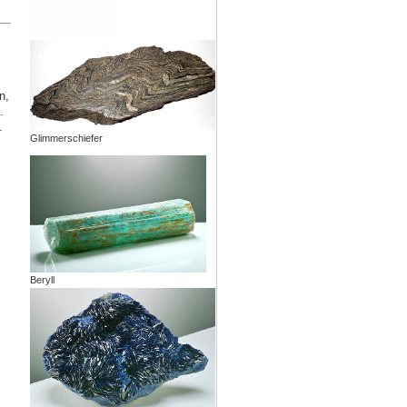
n,
.
.
Glimmerschiefer
Beryll