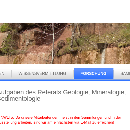
EN
WISSENSVERMITTLUNG
FORSCHUNG
SAM
ufgaben des Referats Geologie, Mineralogie,
edimentologie
INWEIS
: Da unsere Mitarbeitenden meist in den Sammlungen und in der
usstellung arbeiten, sind wir am einfachsten via E-Mail zu erreichen!