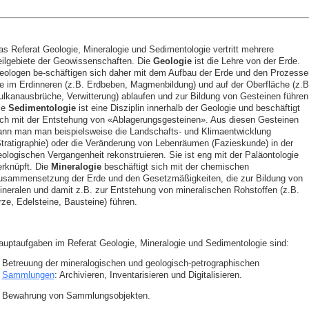
as Referat Geologie, Mineralogie und Sedimentologie vertritt mehrere
eilgebiete der Geowissenschaften. Die
Geologie
ist die Lehre von der Erde.
eologen be-schäftigen sich daher mit dem Aufbau der Erde und den Prozesse
ie im Erdinneren (z.B. Erdbeben, Magmenbildung) und auf der Oberfläche (z.B
ulkanausbrüche, Verwitterung) ablaufen und zur Bildung von Gesteinen führen
ie
Sedimentologie
ist eine Disziplin innerhalb der Geologie und beschäftigt
ich mit der Entstehung von «Ablagerungsgesteinen». Aus diesen Gesteinen
ann man man beispielsweise die Landschafts- und Klimaentwicklung
Stratigraphie) oder die Veränderung von Lebenräumen (Fazieskunde) in der
eologischen Vergangenheit rekonstruieren. Sie ist eng mit der Paläontologie
erknüpft. Die
Mineralogie
beschäftigt sich mit der chemischen
usammensetzung der Erde und den Gesetzmäßigkeiten, die zur Bildung von
ineralen und damit z.B. zur Entstehung von mineralischen Rohstoffen (z.B.
rze, Edelsteine, Bausteine) führen.
auptaufgaben im Referat Geologie, Mineralogie und Sedimentologie sind:
Betreuung der mineralogischen und geologisch-petrographischen
Sammlungen
: Archivieren, Inventarisieren und Digitalisieren.
Bewahrung von Sammlungsobjekten.