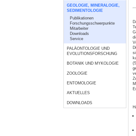
GEOLOGIE, MINERALOGIE,
SEDIMENTOLOGIE
Publikationen
D
Forschungsschwerpunkte
T
Mitarbeiter
G
Downloads
d
Service
V
D
PALÄONTOLOGIE UND
s
EVOLUTIONSFORSCHUNG
k
(
BOTANIK UND MYKOLOGIE
g
ZOOLOGIE
v
Z
ENTOMOLOGIE
M
E
AKTUELLES
DOWNLOADS
H