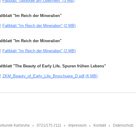
Faltblatt "Geologie am Oberrhein" (3 MB)
altblatt "Im Reich der Mineralien"
Faltblatt "Im Reich der Mineralien" (2 MB)
altblatt "Im Reich der Mineralien"
Faltblatt "Im Reich der Mineralien" (2 MB)
altblatt "The Beauty of Early Life. Spuren frühen Lebens"
ZKM_Beauty_of_Early_Life_Broschuere_D.pdf (6 MB)
urkunde Karlsruhe
0721/175 2111
Impressum
Kontakt
Datenschutz