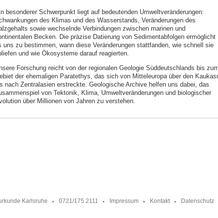
in besonderer Schwerpunkt liegt auf bedeutenden Umweltveränderungen:
chwankungen des Klimas und des Wasserstands, Veränderungen des
alzgehalts sowie wechselnde Verbindungen zwischen marinen und
ontinentalen Becken. Die präzise Datierung von Sedimentabfolgen ermöglicht
s uns zu bestimmen, wann diese Veränderungen stattfanden, wie schnell sie
bliefen und wie Ökosysteme darauf reagierten.
nsere Forschung reicht von der regionalen Geologie Süddeutschlands bis zu
ebiet der ehemaligen Paratethys, das sich von Mitteleuropa über den Kaukas
is nach Zentralasien erstreckte. Geologische Archive helfen uns dabei, das
usammenspiel von Tektonik, Klima, Umweltveränderungen und biologischer
volution über Millionen von Jahren zu verstehen.
urkunde Karlsruhe
0721/175 2111
Impressum
Kontakt
Datenschutz