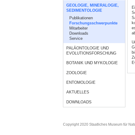
GEOLOGIE, MINERALOGIE,
E
SEDIMENTOLOGIE
S
S
Publikationen
k
Forschungsschwerpunkte
e
Mitarbeiter
a
Downloads
Service
U
G
PALÄONTOLOGIE UND
b
EVOLUTIONSFORSCHUNG
Z
E
BOTANIK UND MYKOLOGIE
ZOOLOGIE
ENTOMOLOGIE
AKTUELLES
DOWNLOADS
Copyright 2020 Staatliches Museum für Nat