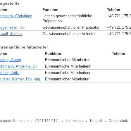
ngestellte
ame
Funktion
Telefon
irnbaum, Christiane
Leiterin geowissenschaftliche
+49 721 175 
Präparation
iggemeyer, Tim
Geowissenschaftlicher Präparator
+49 721 175 
awall, Joshua
Geowissenschaftlicher Volontär
+49 721 175 
hrenamtliche Mitarbeiter
ame
Funktion
Telefon
iskup, Georg
Ehrenamtlicher Mitarbeiter
uhrmann, Angelika, Dr.
Ehrenamtliche Mitarbeiterin
erner, Jutta
Ehrenamtliche Mitarbeiterin
rster, Werner, Dipl.-Ing.
Ehrenamtlicher Mitarbeiter
urkunde Karlsruhe
0721/175 2111
Impressum
Kontakt
Datenschutz