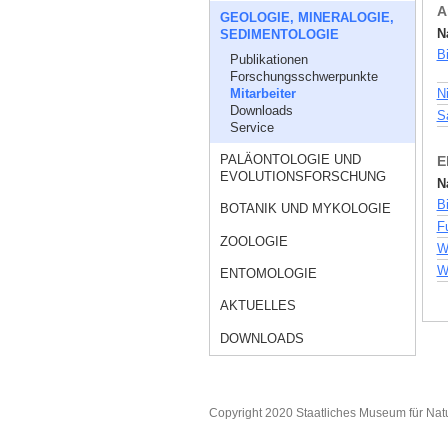
A
GEOLOGIE, MINERALOGIE,
N
SEDIMENTOLOGIE
B
Publikationen
Forschungsschwerpunkte
Mitarbeiter
N
Downloads
S
Service
PALÄONTOLOGIE UND
E
EVOLUTIONSFORSCHUNG
N
B
BOTANIK UND MYKOLOGIE
F
ZOOLOGIE
W
Wu
ENTOMOLOGIE
AKTUELLES
DOWNLOADS
Copyright 2020 Staatliches Museum für Nat