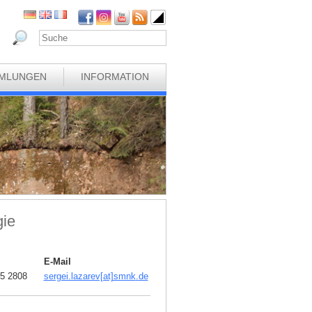
MLUNGEN
INFORMATION
gie
E-Mail
5 2808
sergei.lazarev[at]smnk
.
de