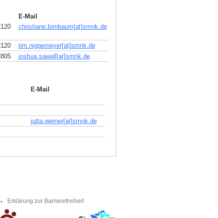
E-Mail
2120
christiane.birnbaum[at]smnk
.
de
2120
tim.niggemeyer[at]smnk
.
de
2805
joshua.sawall[at]smnk
.
de
E-Mail
jutta.werner[at]smnk
.
de
Erklärung zur Barrierefreiheit