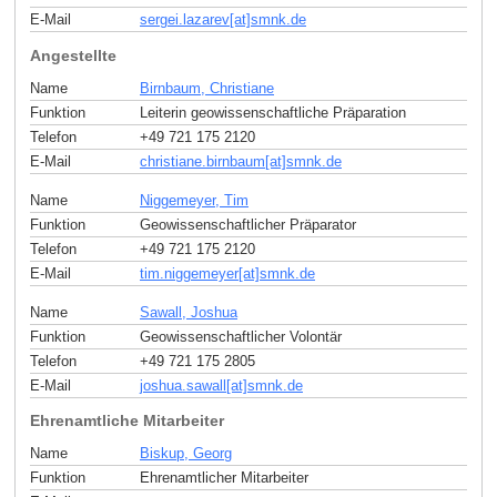
E-Mail
sergei.lazarev[at]smnk
.
de
Angestellte
Name
Birnbaum, Christiane
Funktion
Leiterin geowissenschaftliche Präparation
Telefon
+49 721 175 2120
E-Mail
christiane.birnbaum[at]smnk
.
de
Name
Niggemeyer, Tim
Funktion
Geowissenschaftlicher Präparator
Telefon
+49 721 175 2120
E-Mail
tim.niggemeyer[at]smnk
.
de
Name
Sawall, Joshua
Funktion
Geowissenschaftlicher Volontär
Telefon
+49 721 175 2805
E-Mail
joshua.sawall[at]smnk
.
de
Ehrenamtliche Mitarbeiter
Name
Biskup, Georg
Funktion
Ehrenamtlicher Mitarbeiter