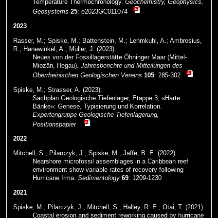
Temperature Thermochronology.
Geochemistry, Geophysics,
Geosystems
25
: e2023GC011074
2023
Rasser, M.; Spiske, M.; Battenstein, M.; Lehmkuhl, A.; Ambrosius,
R.; Hanewinkel, A.; Müller, J. (2023):
Neues von der Fossillagerstätte Öhninger Maar (Mittel-
Miozän, Hegau).
Jahresberichte und Mitteilungen des
Oberrheinischen Geologischen Vereins
105
: 285-302
Spiske, M.; Strasser, A. (2023):
Sachplan Geologische Tiefenlager, Etappe 3; «Harte
Bänke»: Genese, Typisierung und Korrelation.
Expertengruppe Geologische Tiefenlagerung,
Positionspapier
2022
Mitchell, S.; Pilarczyk, J.; Spiske, M.; Jaffe, B. E. (2022):
Nearshore microfossil assemblages in a Caribbean reef
environment show variable rates of recovery following
Hurricane Irma.
Sedimentology
69
: 1209-1230
2021
Spiske, M.; Pilarczyk, J.; Mitchell, S.; Halley, R. E.; Otai, T. (2021):
Coastal erosion and sediment reworking caused by hurricane