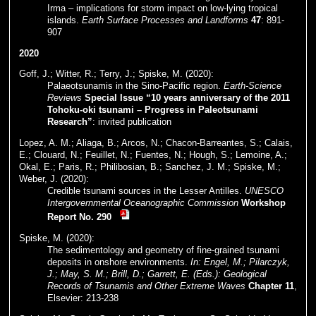
Irma – implications for storm impact on low-lying tropical
islands.
Earth Surface Processes and Landforms
47
: 891-
907
2020
Goff, J.; Witter, R.; Terry, J.; Spiske, M. (2020):
Palaeotsunamis in the Sino-Pacific region.
Earth-Science
Reviews
Special Issue “10 years anniversary of the 2011
Tohoku-oki tsunami – Progress in Paleotsunami
Research”
: invited publication
Lopez, A. M.; Aliaga, B.; Arcos, N.; Chacon-Barreantes, S.; Calais,
E.; Clouard, N.; Feuillet, N.; Fuentes, N.; Hough, S.; Lemoine, A.;
Okal, E.; Paris, R.; Philibosian, B.; Sanchez, J. M.; Spiske, M.;
Weber, J. (2020):
Credible tsunami sources in the Lesser Antilles.
UNESCO
Intergovernmental Oceanographic Commission
Workshop
Report No. 290
Spiske, M. (2020):
The sedimentology and geometry of fine-grained tsunami
deposits in onshore environments.
In: Engel, M.; Pilarczyk,
J.; May, S. M.; Brill, D.; Garrett, E. (Eds.): Geological
Records of Tsunamis and Other Extreme Waves
Chapter 11
,
Elsevier: 213-238