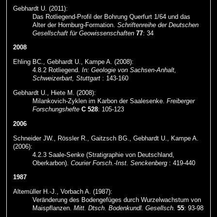
Gebhardt U. (2011):
Das Rotliegend-Profil der Bohrung Querfurt 1/64 und das
Alter der Hornburg-Formation.
Schriftenreihe der Deutschen
Gesellschaft für Geowissenschaften
77
: 34
2008
Ehling BC., Gebhardt U., Kampe A. (2008):
4.8.2 Rotliegend.
In: Geologie von Sachsen-Anhalt,
Schweizerbart, Stuttgart
: 143-160
Gebhardt U., Hiete M. (2008):
Milankovich-Zyklen im Karbon der Saalesenke.
Freiberger
Forschungshefte
C 528
: 105-123
2006
Schneider JW., Rössler R., Gaitzsch BG., Gebhardt U., Kampe A.
(2006):
4.2.3 Saale-Senke (Stratigraphie von Deutschland,
Oberkarbon).
Courier Forsch.-Inst. Senckenberg
: 419-440
1987
Altemüller H.-J., Vorbach A. (1987):
Veränderung des Bodengefüges durch Wurzelwachstum von
Maispflanzen.
Mitt. Dtsch. Bodenkundl. Gesellsch.
55
: 93-98