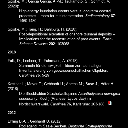
Spiske, M.; Garcia Garcia, A.-M.; Tsukamoto, S.; Schmidt, V.
(2020):
High-energy inundation events versus long-term coastal
processes – room for misinterpretation.
Sedimentology
67
:
1460-1480
Spiske, M.; Tang, H.; Bahlburg, H. (2020):
Post-depositional alteration of onshore tsunami deposits –
Implications for the reconstruction of past events.
Earth-
Science Reviews
202
: 103068
2018
Falk, D., Lechner, T., Fuhrmann, A. (2018):
Sammeln für die Ewigkeit - Ideen zur nachhaltigen
Inventarisierung von geowissenschaftlichen Objekten.
Carolinea
76
: 5-19
Kastner L.; Meyer F.; Gebhardt U.; Ahrens M.; Buse J.; Höfer H.
(2018):
Die Blockhalden-Stachelwolfspinne
Acantholycosa norvegica
sudetica
(L. Koch) (Araneae: Lycosidae) im
Nordschwarzwald.
Carolinea
76
, Karlsruhe: 163-188
2012
Ehling B.-C., Gebhardt U. (2012):
Rotliegend im Saale-Becken.
Deutsche Stratigraphische