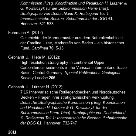
Kommission (Hrsg. Koordination und Redaktion H. Lützner &
G. Kowalczyk für die Subkommission Perm-Trias):
Stratigraphie von Deutschland X. Rotliegend Teil 1:
Innervariscische Becken. Schriftenreihe der DGG
61
,
Hannover: 521-533
Fuhrmann A. (2012):
Geschichte der Marmormuster aus dem Naturalienkabinett
der Caroline Luise, Markgräfin von Baden – ein historischer
Fund.
Carolinea
70
: 5-13
Gebhardt U., Hiete M. (2012):
High resolution stratigraphy in continental Upper
Carboniferous sediments in the Variscan intermontane Saale
Basin, Central Germany.
Special Publications Geological
Society London
206
Gebhardt U., Lützner H. (2012):
7.16 Innervariscische Rotliegendbecken und Norddeutsches
Becken – Fragen ihrer stratigraphischen Verknüpfung.
Deutsche Stratigraphische Kommission (Hrsg. Koordination
und Redaktion H. Lützner & G. Kowalczyk für die
Subkommission Perm-Trias): Stratigraphie von Deutschland
X. Rotliegend Teil 1: Innervariscische Becken. Schriftenreihe
der DGG
61
, Hannover: 732-747
2011