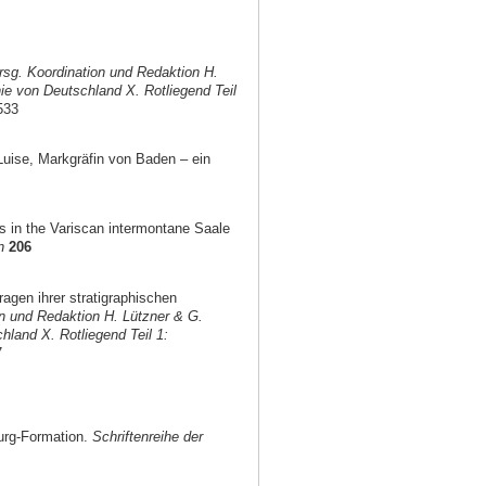
sg. Koordination und Redaktion H.
ie von Deutschland X. Rotliegend Teil
533
uise, Markgräfin von Baden – ein
ts in the Variscan intermontane Saale
n
206
gen ihrer stratigraphischen
n und Redaktion H. Lützner & G.
land X. Rotliegend Teil 1:
7
burg-Formation.
Schriftenreihe der