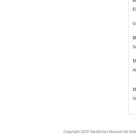
2
E
G
2
S
1
Al
1
V
Copyright 2020 Staatliches Museum für Nat