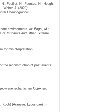
 N.; Feuillet, N.; Fuentes, N.; Hough,
.; Weber, J. (2020):
ntal Oceanographic
nshore environments.
In: Engel, M.;
ords of Tsunamis and Other Extreme
 for misinterpretation.
or the reconstruction of past events.
 geowissenschaftlichen Objekten.
. Koch) (Araneae: Lycosidae) im