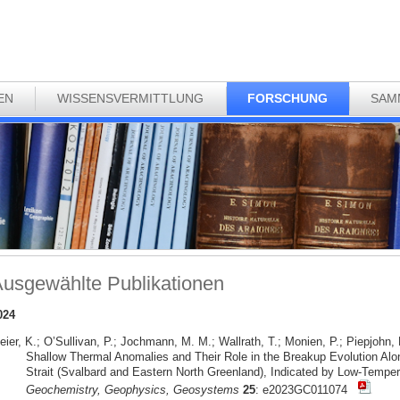
EN
WISSENSVERMITTLUNG
FORSCHUNG
SAM
usgewählte Publikationen
024
ier, K.; O’Sullivan, P.; Jochmann, M. M.; Wallrath, T.; Monien, P.; Piepjohn, K
Shallow Thermal Anomalies and Their Role in the Breakup Evolution Alo
Strait (Svalbard and Eastern North Greenland), Indicated by Low-Tempe
Geochemistry, Geophysics, Geosystems
25
: e2023GC011074