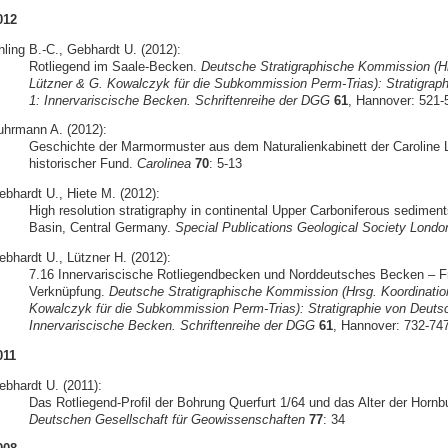
012
hling B.-C., Gebhardt U. (2012):
Rotliegend im Saale-Becken.
Deutsche Stratigraphische Kommission (Hr
Lützner & G. Kowalczyk für die Subkommission Perm-Trias): Stratigraph
1: Innervariscische Becken. Schriftenreihe der DGG
61
, Hannover: 521-
uhrmann A. (2012):
Geschichte der Marmormuster aus dem Naturalienkabinett der Caroline L
historischer Fund.
Carolinea
70
: 5-13
ebhardt U., Hiete M. (2012):
High resolution stratigraphy in continental Upper Carboniferous sedimen
Basin, Central Germany.
Special Publications Geological Society Londo
ebhardt U., Lützner H. (2012):
7.16 Innervariscische Rotliegendbecken und Norddeutsches Becken – Fra
Verknüpfung.
Deutsche Stratigraphische Kommission (Hrsg. Koordinatio
Kowalczyk für die Subkommission Perm-Trias): Stratigraphie von Deutsch
Innervariscische Becken. Schriftenreihe der DGG
61
, Hannover: 732-74
011
ebhardt U. (2011):
Das Rotliegend-Profil der Bohrung Querfurt 1/64 und das Alter der Horn
Deutschen Gesellschaft für Geowissenschaften
77
: 34