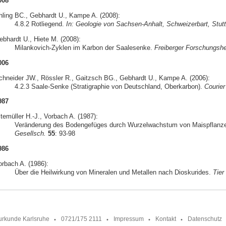
008
hling BC., Gebhardt U., Kampe A. (2008):
4.8.2 Rotliegend.
In: Geologie von Sachsen-Anhalt, Schweizerbart, Stutt
ebhardt U., Hiete M. (2008):
Milankovich-Zyklen im Karbon der Saalesenke.
Freiberger Forschungshe
006
chneider JW., Rössler R., Gaitzsch BG., Gebhardt U., Kampe A. (2006):
4.2.3 Saale-Senke (Stratigraphie von Deutschland, Oberkarbon).
Courier
987
temüller H.-J., Vorbach A. (1987):
Veränderung des Bodengefüges durch Wurzelwachstum von Maispflanz
Gesellsch.
55
: 93-98
986
orbach A. (1986):
Über die Heilwirkung von Mineralen und Metallen nach Dioskurides.
Tier
urkunde Karlsruhe
0721/175 2111
Impressum
Kontakt
Datenschutz