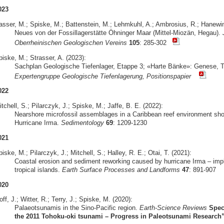
023
asser, M.; Spiske, M.; Battenstein, M.; Lehmkuhl, A.; Ambrosius, R.; Hanewinke
Neues von der Fossillagerstätte Öhninger Maar (Mittel-Miozän, Hegau).
Oberrheinischen Geologischen Vereins
105
: 285-302
iske, M.; Strasser, A. (2023):
Sachplan Geologische Tiefenlager, Etappe 3; «Harte Bänke»: Genese, Ty
Expertengruppe Geologische Tiefenlagerung, Positionspapier
022
tchell, S.; Pilarczyk, J.; Spiske, M.; Jaffe, B. E. (2022):
Nearshore microfossil assemblages in a Caribbean reef environment show
Hurricane Irma.
Sedimentology
69
: 1209-1230
021
iske, M.; Pilarczyk, J.; Mitchell, S.; Halley, R. E.; Otai, T. (2021):
Coastal erosion and sediment reworking caused by hurricane Irma – impli
tropical islands.
Earth Surface Processes and Landforms
47
: 891-907
020
ff, J.; Witter, R.; Terry, J.; Spiske, M. (2020):
Palaeotsunamis in the Sino-Pacific region.
Earth-Science Reviews
Spec
the 2011 Tohoku-oki tsunami – Progress in Paleotsunami Research