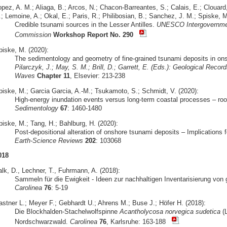
pez, A. M.; Aliaga, B.; Arcos, N.; Chacon-Barreantes, S.; Calais, E.; Clouard,
; Lemoine, A.; Okal, E.; Paris, R.; Philibosian, B.; Sanchez, J. M.; Spiske, M
Credible tsunami sources in the Lesser Antilles.
UNESCO Intergovernme
Commission
Workshop Report No. 290
piske, M. (2020):
The sedimentology and geometry of fine-grained tsunami deposits in o
Pilarczyk, J.; May, S. M.; Brill, D.; Garrett, E. (Eds.): Geological Rec
Waves
Chapter 11
, Elsevier: 213-238
piske, M.; Garcia Garcia, A.-M.; Tsukamoto, S.; Schmidt, V. (2020):
High-energy inundation events versus long-term coastal processes – room
Sedimentology
67
: 1460-1480
piske, M.; Tang, H.; Bahlburg, H. (2020):
Post-depositional alteration of onshore tsunami deposits – Implications f
Earth-Science Reviews
202
: 103068
018
alk, D., Lechner, T., Fuhrmann, A. (2018):
Sammeln für die Ewigkeit - Ideen zur nachhaltigen Inventarisierung von
Carolinea
76
: 5-19
astner L.; Meyer F.; Gebhardt U.; Ahrens M.; Buse J.; Höfer H. (2018):
Die Blockhalden-Stachelwolfspinne
Acantholycosa norvegica sudetica
(L
Nordschwarzwald.
Carolinea
76
, Karlsruhe: 163-188