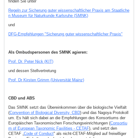
finden Sie unter
Regeln zur Sicherung guter wissenschaftlicher Praxis am Staatliche
n Museum für Naturkunde Karlsruhe (SMNK)
und
DFG-Empfehlungen "Sicherung guter wissenschaftlicher Praxis"
Als Ombudspersonen des SMNK agieren:
Prof. Dr. Peter Nick (KIT)
und dessen Stellvertretung
Prof. Dr Kirsten Grimm (Universität Mainz)
CBD und ABS
Das SMNK setzt das Übereinkommen über die biologische Vielfalt
(
Convention of Biological Diversity, CBD
) und das Nagoya Protokoll
um. Es hält sich dabei an die Empfehlungen des Konsortiums der
Europäischen Taxonomischen Forschungseinrichtungen (
Consortiu
m of European Taxonomic Faxilities - CETAF
), und setzt den
CETAF „
Code of Conduct
" als nicht-CETAF-Mitglied auf freiwilliger