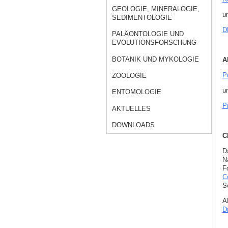
GEOLOGIE, MINERALOGIE,
u
SEDIMENTOLOGIE
D
PALÄONTOLOGIE UND
EVOLUTIONSFORSCHUNG
BOTANIK UND MYKOLOGIE
A
Pr
ZOOLOGIE
u
ENTOMOLOGIE
P
AKTUELLES
DOWNLOADS
C
D
N
F
C
S
A
D