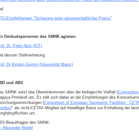
nd
FG-Empfehlungen "Sicherung guter wissenschaftlicher Praxis"
ls Ombudspersonen des SMNK agieren:
of. Dr. Peter Nick (KIT)
nd dessen Stellvertretung
rof. Dr Kirsten Grimm (Universität Mainz)
BD und ABS
as SMNK setzt das Übereinkommen über die biologische Vielfalt (
Convention 
agoya Protokoll um. Es hält sich dabei an die Empfehlungen des Konsortiu
orschungseinrichtungen (
Consortium of European Taxonomic Faxilities - CET
onduct
" als nicht-CETAF-Mitglied auf freiwilliger Basis zur Einhaltung der be
orgfaltspflichten um.
BS-Beauftragter des SMNK:
r. Alexander Riedel